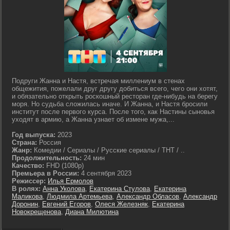
Подруги Жанна и Настя, встречая миллениум в стенах
общежития, пожелали друг другу добиться всего, чего они хотят,
и обязательно открыть роскошный ресторан где-нибудь на берегу
моря. Но судьба сложилась иначе. И Жанна, и Настя бросили
институт после первого курса. После того, как Настины сыновья
уходят в армию, а Жанна узнает об измене мужа,...
Год выпуска:
2023
Страна:
Россия
Жанр:
Комедии / Сериалы / Русские сериалы / ТНТ / ..
Продолжительность:
24 мин
Качество:
FHD (1080p)
Премьера в России:
4 сентября 2023
Режиссер:
Илья Ермолов
В ролях:
Анна Уколова
,
Екатерина Стулова
,
Екатерина
Маликова
,
Людмила Артемьева
,
Александр Обласов
,
Александр
Доронин
,
Евгений Егоров
,
Олеся Железняк
,
Екатерина
Новокрещенова
,
Диана Милютина