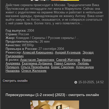
Действие сериала происходит в Москве. Тридцатилетняя Вика
Прутковская до пятнадцати лет жила в Мариуполе. Сейчас она
живет с родителями на окраине Москвы и работает в небольшом
магазине одежды, принадлежащем ее жениху Антону. Вика хочет
выйти замуж, но Антон, оказывается, и не собирался сочетаться
с ней узами брака. Более того, у него появляется...
Год выпуска:
2004
Страна:
Россия
Жанр:
Комедии / Сериалы / Русские сериалы / ..
Продолжительность:
26 мин
Качество:
WEBRip
Премьера в России:
27 сентября 2004
Режиссер:
Алексей Кирющенко
,
Андрей Кузнецов
,
Эдуард
Радзюкевич
В ролях:
Анастасия Заворотнюк
,
Сергей Жигунов
,
Ирина
Андреева
,
Екатерина Дубакина
,
Павел Сердюк
,
Любовь
Полищук
,
Ольга Прокофьева
,
Борис Смолкин
,
Александра
Назарова
,
Олеся Железняк
15-10-2025, 14:52
Первокурсницы (1-2 сезон) (2023) - смотреть онлайн