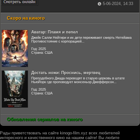
5-06-2024, 14:33
Скоро на киного
Аватар: Пламя и пепел
Джейк Салли Нейтири и их дети переживают смерть Нетейама
Противостояние с корпорацией...
Год: 2025
Страна: США
Достать ножи: Проснись, мертвец
Преподобного Джада переводят в старую церковь в штате
НьюЙорк где проповедует монсеньор Джефферсон...
Год: 2025
Страна: США
Обновления сериалов на киного
Рады приветствовать на сайте kinogo-film.xyz всех любителей
интересного и качественного кино на нашем сайте! Вы любите