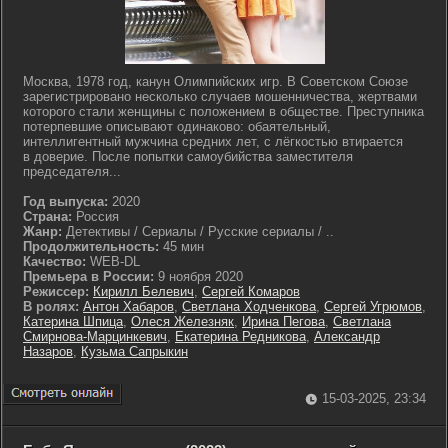
Москва, 1978 год, канун Олимпийских игр. В Советском Союзе
зарегистрировано несколько случаев мошенничества, жертвами
которого стали женщины с положением в обществе. Преступника
потерпевшие описывают одинаково: обаятельный,
интеллигентный мужчина средних лет, с лёгкостью втирается
в доверие. После попытки самоубийства заместителя
председателя...
Год выпуска:
2020
Страна:
Россия
Жанр:
Детективы / Сериалы / Русские сериалы / ..
Продолжительность:
45 мин
Качество:
WEB-DL
Премьера в России:
9 ноября 2020
Режиссер:
Кирилл Белевич
,
Сергей Комаров
В ролях:
Антон Хабаров
,
Светлана Ходченкова
,
Сергей Угрюмов
,
Катерина Шпица
,
Олеся Железняк
,
Ирина Пегова
,
Светлана
Смирнова-Марцинкевич
,
Екатерина Редникова
,
Александр
Назаров
,
Кузьма Сапрыкин
15-03-2025, 23:34