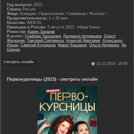
Год выпуска:
2023
Страна:
Россия
Жанр:
Комедии / Приключения / Семейные / Фэнтези / .
Продолжительность:
1 ч 30 мин
Качество:
WEB-DL
Премьера в России:
3 августа 2023, «Наше Кино»
Режиссер:
Карен Захаров
В ролях:
Глафира Тарханова
,
Людмила Артемьева
,
Олеся
Железняк
,
Григорий Сиятвинда
,
Алексей Дмитриев
,
Александр
Ильин
,
Савелий Кудряшов
,
Марат Башаров
,
Ольга Науменко
,
Ян
Цапник
21-12-2024, 18:00
Первокурсницы (2023) - смотреть онлайн