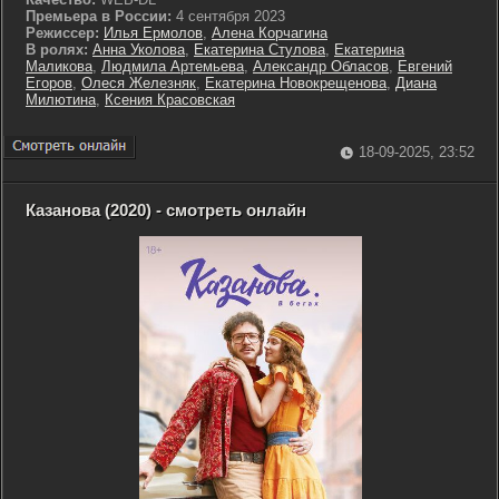
Премьера в России:
4 сентября 2023
Режиссер:
Илья Ермолов
,
Алена Корчагина
В ролях:
Анна Уколова
,
Екатерина Стулова
,
Екатерина
Маликова
,
Людмила Артемьева
,
Александр Обласов
,
Евгений
Егоров
,
Олеся Железняк
,
Екатерина Новокрещенова
,
Диана
Милютина
,
Ксения Красовская
18-09-2025, 23:52
Казанова (2020) - смотреть онлайн