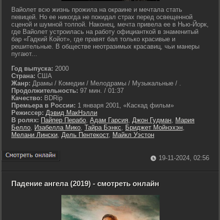
Вайолет всю жизнь прожила на окраине и мечтала стать
певицей. Но ее никогда не покидал страх перед освещенной
сценой и шумной толпой. Наконец, мечта привела ее в Нью-Йорк,
где Вайолет устроилась на работу официанткой в знаменитый
бар «Гадкий Койот», где правят бал только красивые и
решительные. В обществе неотразимых красавиц, чьи манеры
пугают...
Год выпуска:
2000
Страна:
США
Жанр:
Драмы / Комедии / Мелодрамы / Музыкальные / .
Продолжительность:
97 мин. / 01:37
Качество:
BDRip
Премьера в России:
1 января 2001, «Каскад фильм»
Режиссер:
Дэвид МакНэлли
В ролях:
Пайпер Перабо
,
Адам Гарсия
,
Джон Гудман
,
Мария
Белло
,
Изабелла Мико
,
Тайра Бэнкс
,
Бриджет Мойнэхэн
,
Мелани Лински
,
Дель Пентекост
,
Майкл Уэстон
19-11-2024, 02:56
Падение ангела (2019) - смотреть онлайн