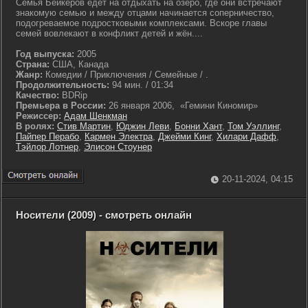
Семья Бейкеров едет на отдыхать на озеро, где они встречают
знакомую семью и между отцами начинается соперничество,
подогреваемое подростковыми комплексами. Вскоре главы
семей вовлекают в конфликт детей и жён....
Год выпуска:
2005
Страна:
США, Канада
Жанр:
Комедии / Приключения / Семейные / .
Продолжительность:
94 мин. / 01:34
Качество:
BDRip
Премьера в России:
26 января 2006, «Гемини Киномир»
Режиссер:
Адам Шенкман
В ролях:
Стив Мартин
,
Юджин Леви
,
Бонни Хант
,
Том Уэллинг
,
Пайпер Перабо
,
Кармен Электра
,
Джейми Кинг
,
Хилари Дафф
,
Тэйлор Лотнер
,
Элисон Стоунер
20-11-2024, 04:15
Носители (2009) - смотреть онлайн