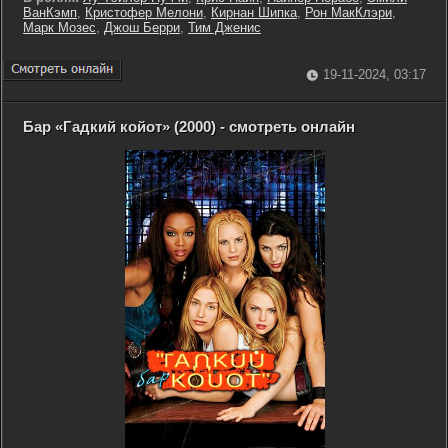
ВанКэмп
,
Кристофер Мелони
,
Кирнан Шипка
,
Рон МакКлэри
,
Марк Мозес
,
Джош Берри
,
Тим Дженис
19-11-2024, 03:17
Бар «Гадкий койот» (2000) - смотреть онлайн