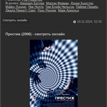
В ролях:
Джерард Батлер
,
Морган Фриман
,
Дэнни Хьюстон
,
Майкл Лэндис
,
Ник Нолти
,
Тим Блейк Нельсон
,
Пайпер Перабо
,
Джада Пинкетт Смит
,
Лэнс Реддик
,
Марк Арнольд
19-11-2024, 02:55
Престиж (2006) - смотреть онлайн