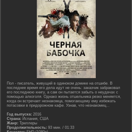
Пол - писатель, живущий в одиноком домике на отшибе. В
последнее время его дела идут не очень: заказчик забраковал
его последнюю книгу, а сам он пытается забыть о неудачах с
помощью алкоголя. Однако жизнь отшельника резко меняется,
когда он встречает незнакомца, помогающему ему избежать
потасовки в придорожном кафе. Узнав, что незнакомец...
Год выпуска:
2016
Страна:
Испания, США
Жанр:
Триллеры
Продолжительность:
93 мин. / 01:33
Качество:
FHD (1080p)