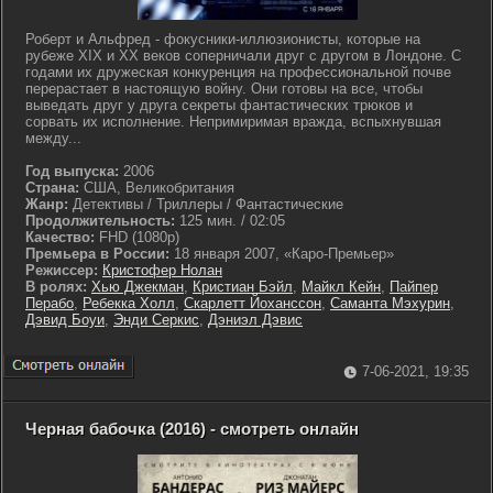
Роберт и Альфред - фокусники-иллюзионисты, которые на
рубеже XIX и XX веков соперничали друг с другом в Лондоне. С
годами их дружеская конкуренция на профессиональной почве
перерастает в настоящую войну. Они готовы на все, чтобы
выведать друг у друга секреты фантастических трюков и
сорвать их исполнение. Непримиримая вражда, вспыхнувшая
между...
Год выпуска:
2006
Страна:
США, Великобритания
Жанр:
Детективы / Триллеры / Фантастические
Продолжительность:
125 мин. / 02:05
Качество:
FHD (1080p)
Премьера в России:
18 января 2007, «Каро-Премьер»
Режиссер:
Кристофер Нолан
В ролях:
Хью Джекман
,
Кристиан Бэйл
,
Майкл Кейн
,
Пайпер
Перабо
,
Ребекка Холл
,
Скарлетт Йоханссон
,
Саманта Мэхурин
,
Дэвид Боуи
,
Энди Серкис
,
Дэниэл Дэвис
7-06-2021, 19:35
Черная бабочка (2016) - смотреть онлайн