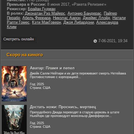
Премьера в России:
8 июня 2017, «Ракета Релизинг»
Режиссер:
Брайан Гудман
В ролях:
Джонатан Риз Майерс
,
Антонио Бандерас
,
Пайпер
Перабо
,
Абель Феррара
,
Николас Аарон
,
Джеймс Ллойд
,
Натали
Рапти Гомес
,
Кэти МакГоверн
,
Джоя Либардони
,
Александра
Клим
7-06-2021, 19:34
Скоро на киного
Аватар: Пламя и пепел
Джейк Салли Нейтири и их дети переживают смерть Нетейама
Противостояние с корпорацией...
Год: 2025
Страна: США
Достать ножи: Проснись, мертвец
Преподобного Джада переводят в старую церковь в штате
НьюЙорк где проповедует монсеньор Джефферсон...
Год: 2025
Страна: США