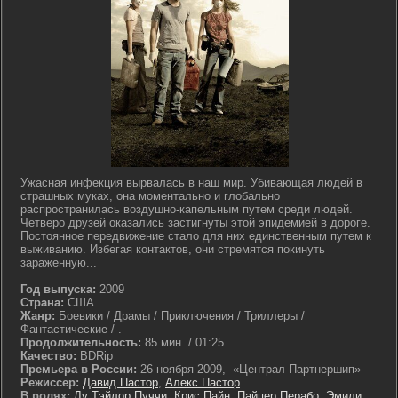
Ужасная инфекция вырвалась в наш мир. Убивающая людей в
страшных муках, она моментально и глобально
распространилась воздушно-капельным путем среди людей.
Четверо друзей оказались застигнуты этой эпидемией в дороге.
Постоянное передвижение стало для них единственным путем к
выживанию. Избегая контактов, они стремятся покинуть
зараженную...
Год выпуска:
2009
Страна:
США
Жанр:
Боевики / Драмы / Приключения / Триллеры /
Фантастические / .
Продолжительность:
85 мин. / 01:25
Качество:
BDRip
Премьера в России:
26 ноября 2009, «Централ Партнершип»
Режиссер:
Давид Пастор
,
Алекс Пастор
В ролях:
Лу Тэйлор Пуччи
,
Крис Пайн
,
Пайпер Перабо
,
Эмили