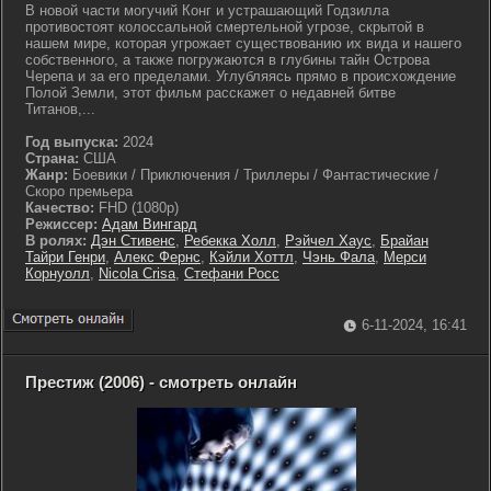
В новой части могучий Конг и устрашающий Годзилла
противостоят колоссальной смертельной угрозе, скрытой в
нашем мире, которая угрожает существованию их вида и нашего
собственного, а также погружаются в глубины тайн Острова
Черепа и за его пределами. Углубляясь прямо в происхождение
Полой Земли, этот фильм расскажет о недавней битве
Титанов,...
Год выпуска:
2024
Страна:
США
Жанр:
Боевики / Приключения / Триллеры / Фантастические /
Скоро премьера
Качество:
FHD (1080p)
Режиссер:
Адам Вингард
В ролях:
Дэн Стивенс
,
Ребекка Холл
,
Рэйчел Хаус
,
Брайан
Тайри Генри
,
Алекс Фернс
,
Кэйли Хоттл
,
Чэнь Фала
,
Мерси
Корнуолл
,
Nicola Crisa
,
Стефани Росс
6-11-2024, 16:41
Престиж (2006) - смотреть онлайн