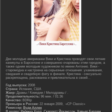
Две молодые американки Вики и Кристина проводят свои летние
каникулы в Барселоне и совершенно очарованы этим городом, а
также одним молодым художником по имени Антонио. Вики -
старомодна и настроена на серьезные отношения: ухаживания,
свидания и свадебную фату в финале. Кристина - сексуально
раскрепощена, раскованна и привлекательна в своей...
Год выпуска:
2008
Страна:
Испания, США
Жанр:
Драмы / Комедии / Мелодрамы / .
Продолжительность:
96 мин. / 01:36
Качество:
BDRip
Премьера в России:
22 января 2009, «CP Classic»
Режиссер:
Вуди Аллен
В ролях:
Ребекка Холл
,
Скарлетт Йоханссон
,
Хавьер Бардем
,