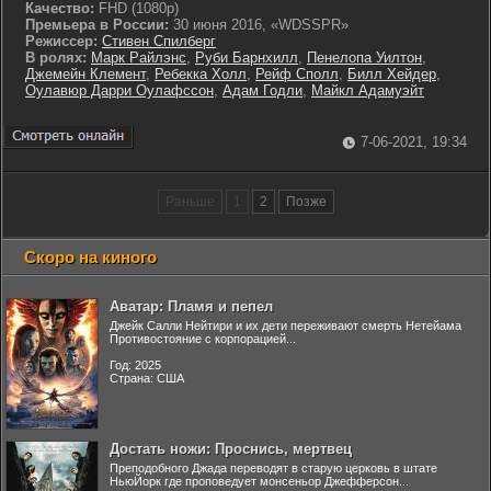
Качество:
FHD (1080p)
Премьера в России:
30 июня 2016, «WDSSPR»
Режиссер:
Стивен Спилберг
В ролях:
Марк Райлэнс
,
Руби Барнхилл
,
Пенелопа Уилтон
,
Джемейн Клемент
,
Ребекка Холл
,
Рейф Сполл
,
Билл Хейдер
,
Оулавюр Дарри Оулафссон
,
Адам Годли
,
Майкл Адамуэйт
7-06-2021, 19:34
Раньше
1
2
Позже
Скоро на киного
Аватар: Пламя и пепел
Джейк Салли Нейтири и их дети переживают смерть Нетейама
Противостояние с корпорацией...
Год: 2025
Страна: США
Достать ножи: Проснись, мертвец
Преподобного Джада переводят в старую церковь в штате
НьюЙорк где проповедует монсеньор Джефферсон...