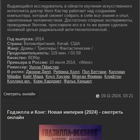
Выдающийся исследователь в области изучения искусственного
интеллекта доктор Уилл Кастер работает над созданием
компьютера, который сможет собрать в себе все знания и опыт,
накопленные человечеством. Достаточно спорные эксперименты,
проводимые Уиллом, прославили его и в то же время сделали
основной целью радикальной анти-технологической...
Год выпуска:
2014
Страна:
Великобритания, Китай, США
Жанр:
Драмы / Триллеры / Фантастические / .
Продолжительность:
119 мин. / 01:59
Качество:
BDRip
Премьера в России:
10 июля 2014, «West»
Режиссер:
Уолли Пфистер
В ролях:
Джонни Депп
,
Ребекка Холл
,
Пол Беттани
,
Киллиан
Мёрфи
,
Кейт Мара
,
Коул Хаузер
,
Морган Фриман
,
Клифтон
Коллинз мл.
,
Кори Хардрикт
,
Фальк Хеншел
19-11-2024, 03:21
Годзилла и Конг: Новая империя (2024) - смотреть
онлайн