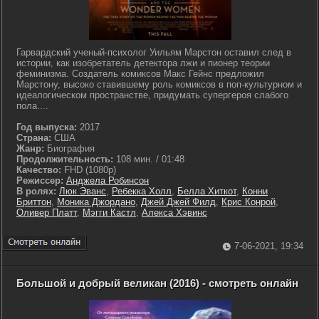
Гарвардский ученый-психолог Уильям Марстон оставил след в
истории, как изобретатель детектора лжи и пионер теории
феминизма. Создатель комиксов Макс Гейнс предложил
Марстону, высоко ставившему роль комиксов в поп-культурном и
идеалогическом пространстве, придумать супергероя слабого
пола....
Год выпуска:
2017
Страна:
США
Жанр:
Биография
Продолжительность:
108 мин. / 01:48
Качество:
FHD (1080p)
Режиссер:
Анджела Робинсон
В ролях:
Люк Эванс
,
Ребекка Холл
,
Белла Хиткот
,
Конни
Бриттон
,
Моника Джордано
,
Джей Джей Филд
,
Крис Конрой
,
Оливер Платт
,
Мэгги Кастл
,
Алекса Хэвинс
7-06-2021, 19:34
Большой и добрый великан (2016) - смотреть онлайн