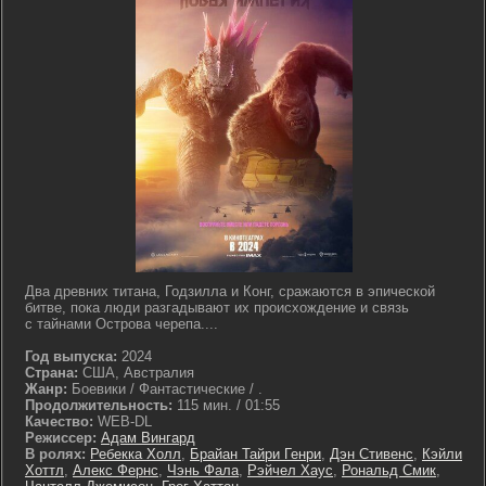
Два древних титана, Годзилла и Конг, сражаются в эпической
битве, пока люди разгадывают их происхождение и связь
с тайнами Острова черепа....
Год выпуска:
2024
Страна:
США, Австралия
Жанр:
Боевики / Фантастические / .
Продолжительность:
115 мин. / 01:55
Качество:
WEB-DL
Режиссер:
Адам Вингард
В ролях:
Ребекка Холл
,
Брайан Тайри Генри
,
Дэн Стивенс
,
Кэйли
Хоттл
,
Алекс Фернс
,
Чэнь Фала
,
Рэйчел Хаус
,
Рональд Смик
,