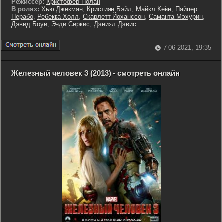
Режиссер:
Кристофер Нолан
В ролях:
Хью Джекман
,
Кристиан Бэйл
,
Майкл Кейн
,
Пайпер
Перабо
,
Ребекка Холл
,
Скарлетт Йоханссон
,
Саманта Мэхурин
,
Дэвид Боуи
,
Энди Серкис
,
Дэниэл Дэвис
7-06-2021, 19:35
Железный человек 3 (2013) - смотреть онлайн