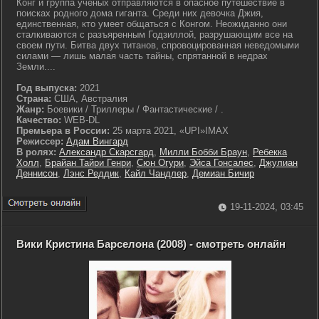
Конг и группа ученых отправляются в опасное путешествие в
поисках родного дома гиганта. Среди них девочка Джия,
единственная, кто умеет общаться с Конгом. Неожиданно они
сталкиваются с разъяренным Годзиллой, разрушающим все на
своем пути. Битва двух титанов, спровоцированная неведомыми
силами — лишь малая часть тайны, спрятанной в недрах
Земли....
Год выпуска:
2021
Страна:
США, Австралия
Жанр:
Боевики / Триллеры / Фантастические / .
Качество:
WEB-DL
Премьера в России:
25 марта 2021, «UPI»IMAX
Режиссер:
Адам Вингард
В ролях:
Александр Скарсгард
,
Милли Бобби Браун
,
Ребекка
Холл
,
Брайан Тайри Генри
,
Сюн Огури
,
Эйса Гонсалес
,
Джулиан
Деннисон
,
Лэнс Реддик
,
Кайл Чандлер
,
Демиан Бичир
19-11-2024, 03:45
Вики Кристина Барселона (2008) - смотреть онлайн