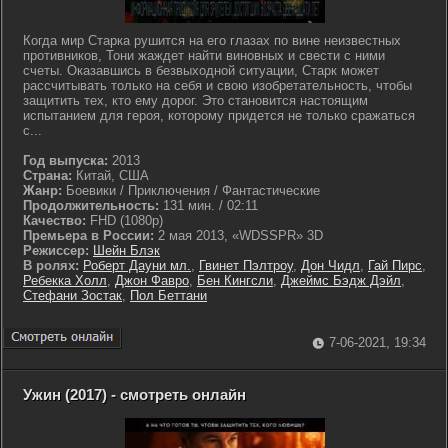
Когда мир Старка рушится на его глазах по вине неизвестных
противников, Тони жаждет найти виновных и свести с ними
счеты. Оказавшись в безвыходной ситуации, Старк может
рассчитывать только на себя и свою изобретательность, чтобы
защитить тех, кто ему дорог. Это становится настоящим
испытанием для героя, которому придется не только сражаться
с...
Год выпуска:
2013
Страна:
Китай, США
Жанр:
Боевики / Приключения / Фантастические
Продолжительность:
131 мин. / 02:11
Качество:
FHD (1080p)
Премьера в России:
2 мая 2013, «WDSSPR» 3D
Режиссер:
Шейн Блэк
В ролях:
Роберт Дауни мл.
,
Гвинет Пэлтроу
,
Дон Чидл
,
Гай Пирс
,
Ребекка Холл
,
Джон Фавро
,
Бен Кингсли
,
Джеймс Бэдж Дэйл
,
Стефани Зостак
,
Пол Беттани
7-06-2021, 19:34
Ужин (2017) - смотреть онлайн