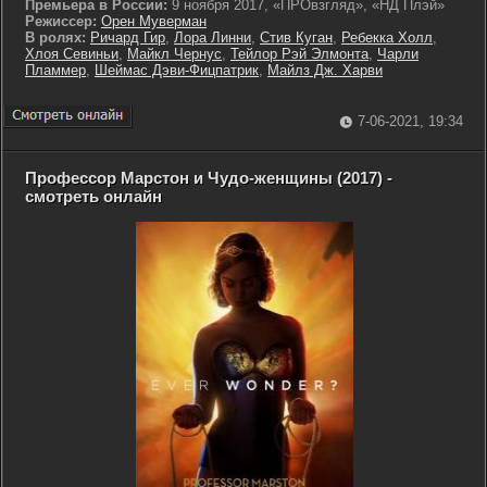
Премьера в России:
9 ноября 2017, «ПРОвзгляд», «НД Плэй»
Режиссер:
Орен Муверман
В ролях:
Ричард Гир
,
Лора Линни
,
Стив Куган
,
Ребекка Холл
,
Хлоя Севиньи
,
Майкл Чернус
,
Тейлор Рэй Элмонта
,
Чарли
Пламмер
,
Шеймас Дэви-Фицпатрик
,
Майлз Дж. Харви
7-06-2021, 19:34
Профессор Марстон и Чудо-женщины (2017) -
смотреть онлайн