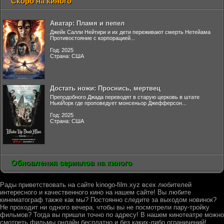
Скоро на киного
Аватар: Пламя и пепел
Джейк Салли Нейтири и их дети переживают смерть Нетейама
Противостояние с корпорацией...
Год: 2025
Страна: США
Достать ножи: Проснись, мертвец
Преподобного Джада переводят в старую церковь в штате
НьюЙорк где проповедует монсеньор Джефферсон...
Год: 2025
Страна: США
Обновления сериалов на киного
Рады приветствовать на сайте kinogo-film.xyz всех любителей
интересного и качественного кино на нашем сайте! Вы любите
кинематограф также как мы? Постоянно следите за выходом новинок?
Не проходит ни одного вечера, чтобы вы не посмотрели пару-тройку
фильмов? Тогда вы пришли точно по адресу! В нашем кинотеатре можно
смотреть фильмы онлайн бесплатно и без каких-либо ограничений!