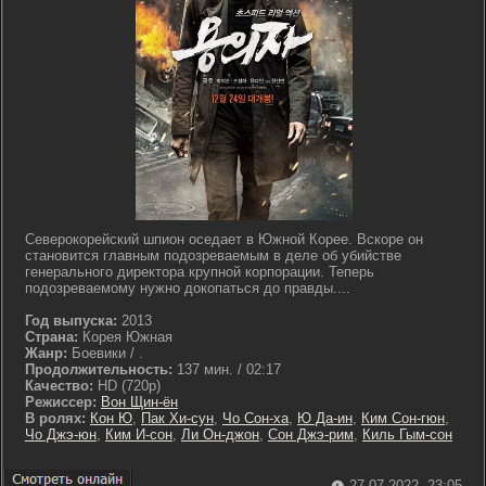
Северокорейский шпион оседает в Южной Корее. Вскоре он
становится главным подозреваемым в деле об убийстве
генерального директора крупной корпорации. Теперь
подозреваемому нужно докопаться до правды....
Год выпуска:
2013
Страна:
Корея Южная
Жанр:
Боевики / .
Продолжительность:
137 мин. / 02:17
Качество:
HD (720p)
Режиссер:
Вон Щин-ён
В ролях:
Кон Ю
,
Пак Хи-сун
,
Чо Сон-ха
,
Ю Да-ин
,
Ким Сон-гюн
,
Чо Джэ-юн
,
Ким И-сон
,
Ли Он-джон
,
Сон Джэ-рим
,
Киль Гым-сон
27-07-2022, 23:05