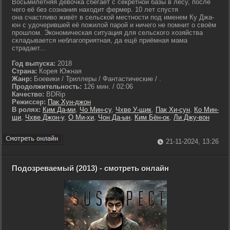
Восьмилетняя девочка сбегает с секретной базы в лесу, после
чего её без сознания находит фермер. 10 лет спустя
она счастливо живёт в сельской местности под именем Ку Джа-
юн с удочерившей её пожилой парой и ничего не помнит о своём
прошлом. Экономическая ситуация для сельского хозяйства
складывается неблагоприятная, да ещё приёмная мама
страдает...
Год выпуска:
2018
Страна:
Корея Южная
Жанр:
Боевики / Триллеры / Фантастические / .
Продолжительность:
126 мин. / 02:06
Качество:
BDRip
Режиссер:
Пак Хун-джон
В ролях:
Ким Да-ми
,
Чо Мин-су
,
Чхве У-щик
,
Пак Хи-сун
,
Ко Мин-
щи
,
Чхве Джон-у
,
О Ми-хи
,
Чон Да-ын
,
Ким Бён-ок
,
Ли Джу-вон
21-11-2024, 13:26
Подозреваемый (2013) - смотреть онлайн