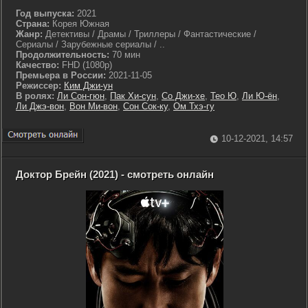
Год выпуска:
2021
Страна:
Корея Южная
Жанр:
Детективы / Драмы / Триллеры / Фантастические /
Сериалы / Зарубежные сериалы / ..
Продолжительность:
70 мин
Качество:
FHD (1080p)
Премьера в России:
2021-11-05
Режиссер:
Ким Джи-ун
В ролях:
Ли Сон-гюн
,
Пак Хи-сун
,
Со Джи-хе
,
Тео Ю
,
Ли Ю-ён
,
Ли Джэ-вон
,
Вон Ми-вон
,
Сон Сок-ку
,
Ом Тхэ-гу
10-12-2021, 14:57
Доктор Брейн (2021) - смотреть онлайн