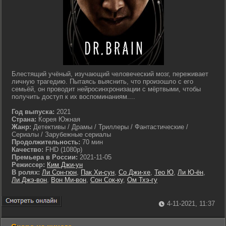
Блестящий учёный, изучающий человеческий мозг, переживает
личную трагедию. Пытаясь выяснить, что произошло с его
семьёй, он проводит нейросинхронизации с мёртвыми, чтобы
получить доступ к их воспоминаниям....
Год выпуска:
2021
Страна:
Корея Южная
Жанр:
Детективы / Драмы / Триллеры / Фантастические /
Сериалы / Зарубежные сериалы
Продолжительность:
70 мин
Качество:
FHD (1080p)
Премьера в России:
2021-11-05
Режиссер:
Ким Джи-ун
В ролях:
Ли Сон-гюн
,
Пак Хи-сун
,
Со Джи-хе
,
Тео Ю
,
Ли Ю-ён
,
Ли Джэ-вон
,
Вон Ми-вон
,
Сон Сок-ку
,
Ом Тхэ-гу
4-11-2021, 11:37