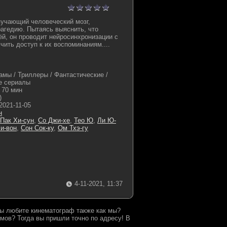
учающий человеческий мозг,
агедию. Пытаясь выяснить, что
ёй, он проводит нейросинхронизации с
чить доступ к их воспоминаниям....
амы / Триллеры / Фантастические /
е сериалы
70 мин
)
2021-11-05
н
Пак Хи-сун
,
Со Джи-хе
,
Тео Ю
,
Ли Ю-
и-вон
,
Сон Сок-ку
,
Ом Тхэ-гу
4-11-2021, 11:37
 Вы любите кинематограф также как мы?
мов? Тогда вы пришли точно по адресу! В