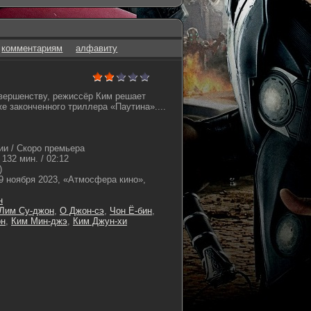
комментариям
алфавиту
овершенству, режиссёр Ким решает
е законченного триллера «Паутина»....
и / Скоро премьера
132 мин. / 02:12
)
9 ноября 2023, «Атмосфера кино»,
н
Лим Су-джон
,
О Джон-сэ
,
Чон Ё-бин
,
он
,
Ким Мин-джэ
,
Ким Джун-хи