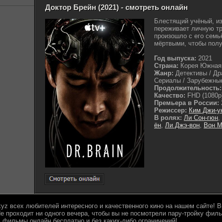
Доктор Брейн (2021) - смотреть онлайн
Блестящий учёный, из
переживает личную тр
произошло с его семь
мёртвыми, чтобы полу
Год выпуска:
2021
Страна:
Корея Южная
Жанр:
Детективы / Др
Сериалы / Зарубежны
Продолжительность:
Качество:
FHD (1080p
Премьера в России:
Режиссер:
Ким Джи-у
В ролях:
Ли Сон-гюн
,
ён
,
Ли Джэ-вон
,
Вон М
.xyz всех любителей интересного и качественного кино на нашем сайте!
е проходит ни одного вечера, чтобы вы не посмотрели пару-тройку филь
 фильмы онлайн бесплатно и без каких-либо ограничений!