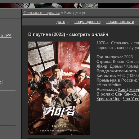
Фильмы и сериалы
» Ким Джи-ун
дате
популярности
посещаемости
В паутине (2023) - смотреть онлайн
МЬЕРА
1970-е. Стремясь к с
переснять концовку уж
Год выпуска:
2023
Страна:
Корея Южная
Жанр:
Драмы / Комеди
Продолжительность:
Качество:
FHD (1080p
Премьера в России:
д!
«Arna Media»
Режиссер:
Ким Джи-у
В ролях:
Сон Кан-хо
,
Кристал Чон
,
Чон У-с