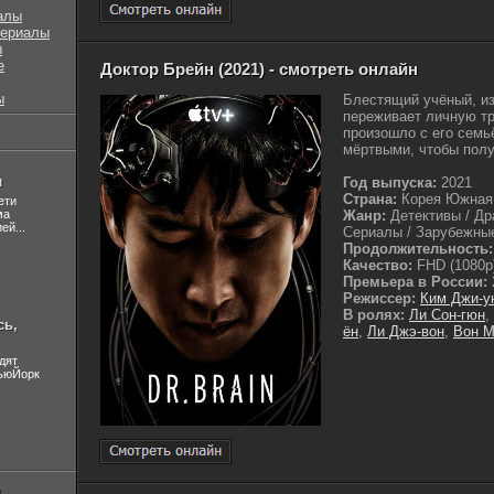
алы
сериалы
ы
е
Доктор Брейн (2021) - смотреть онлайн
ы
Блестящий учёный, из
переживает личную тр
произошло с его семь
мёртвыми, чтобы полу
л
Год выпуска:
2021
Страна:
Корея Южная
ети
ма
Жанр:
Детективы / Др
ей...
Сериалы / Зарубежные
Продолжительность:
Качество:
FHD (1080p
Премьера в России:
Режиссер:
Ким Джи-у
В ролях:
Ли Сон-гюн
,
сь,
ён
,
Ли Джэ-вон
,
Вон М
дят
НьюЙорк