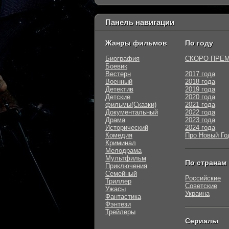
Панель навигации
Жанры фильмов
По году
Биография
СКОРО ПРЕ
Боевик
Вестерн
2017 года
Военный
2018 года
Детектив
2019 года
Детские
2020 года
фильмы(Сказки)
2021 года
Документальный
2022 года
Драма
2023 года
Исторический
2024 года
Комедия
Про Новый Го
Криминал
Мелодрама
Мультфильм
По странам
Приключения
Семейный
Российские
Триллер
Советские
Ужасы
Украина
Фантастика
Фэнтези
Трейлеры
Сериалы