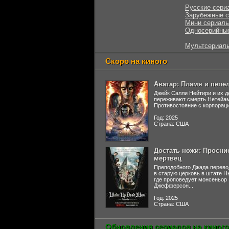
Русские сери
Зарубежные 
Мини сериал
Односерийны
Мультсериал
Скоро на киного
Аватар: Пламя и пепе
Джейк Салли Нейтири и их д
переживают смерть Нетейа
Противостояние с корпораци
Год: 2025
Страна: США
Достать ножи: Просни
мертвец
Преподобного Джада перево
в старую церковь в штате 
где проповедует монсеньор
Джефферсон...
Год: 2025
Страна: США
Обновления сериалов на киного