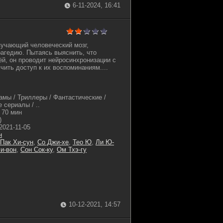
6-11-2024, 16:41
учающий человеческий мозг,
агедию. Пытаясь выяснить, что
ёй, он проводит нейросинхронизации с
чить доступ к их воспоминаниям....
амы / Триллеры / Фантастические /
 сериалы / ..
70 мин
)
2021-11-05
н
Пак Хи-сун
,
Со Джи-хе
,
Тео Ю
,
Ли Ю-
и-вон
,
Сон Сок-ку
,
Ом Тхэ-гу
10-12-2021, 14:57