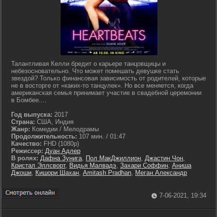
Талантливая Келли бредит о карьере танцовщицы и
небезосновательно. Что может помешать девушке стать
звездой? Только финансовая зависимость от родителей, которые
не в восторге от «каких-то танцулек». Но все меняется, когда
американская семья принимает участие в свадебной церемонии
в Бомбее....
Год выпуска:
2017
Страна:
США, Индия
Жанр:
Комедии / Мелодрамы
Продолжительность:
107 мин. / 01:47
Качество:
FHD (1080p)
Режиссер:
Дуан Адлер
В ролях:
Дафна Зунига
,
Пол МакДжиллион
,
Джастин Чон
,
Кристал Эллсворт
,
Видья Малвадэ
,
Захари Соффин
,
Аниша
Джоши
,
Кишори Шахан
,
Amitash Pradhan
,
Меган Александр
7-06-2021, 19:34