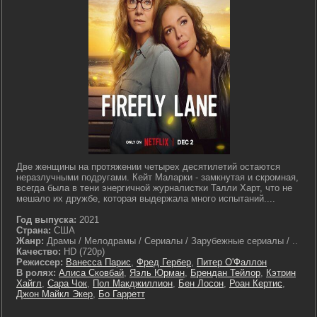
Две женщины на протяжении четырех десятилетий остаются
неразлучными подругами. Кейт Маларки - замкнутая и скромная,
всегда была в тени энергичной журналистки Талли Харт, что не
мешало их дружбе, которая выдержала много испытаний....
Год выпуска:
2021
Страна:
США
Жанр:
Драмы / Мелодрамы / Сериалы / Зарубежные сериалы / ..
Качество:
HD (720p)
Режиссер:
Ванесса Парис
,
Фред Гербер
,
Питер О'Фаллон
В ролях:
Алиса Сковбай
,
Яэль Юрман
,
Брендан Тейлор
,
Кэтрин
Хайгл
,
Сара Чок
,
Пол Макджиллион
,
Бен Лосон
,
Роан Кертис
,
Джон Майкл Экер
,
Бо Гарретт