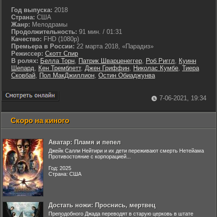
Год выпуска:
2018
Страна:
США
Жанр:
Мелодрамы
Продолжительность:
91 мин. / 01:31
Качество:
FHD (1080p)
Премьера в России:
22 марта 2018, «Парадиз»
Режиссер:
Скотт Спир
В ролях:
Белла Торн
,
Патрик Шварценеггер
,
Роб Риггл
,
Куинн
Шепард
,
Кен Тремблетт
,
Джен Гриффин
,
Николас Кумбе
,
Тиера
Сковбай
,
Пол МакДжиллион
,
Остин Обиаджунва
7-06-2021, 19:34
Скоро на киного
Аватар: Пламя и пепел
Джейк Салли Нейтири и их дети переживают смерть Нетейама
Противостояние с корпорацией...
Год: 2025
Страна: США
Достать ножи: Проснись, мертвец
Преподобного Джада переводят в старую церковь в штате