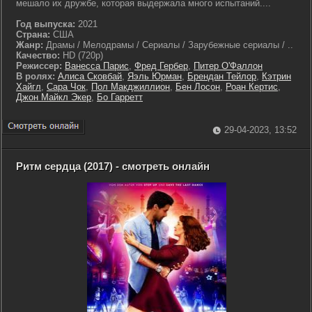
мешало их дружбе, которая выдержала много испытаний....
Год выпуска:
2021
Страна:
США
Жанр:
Драмы / Мелодрамы / Сериалы / Зарубежные сериалы / ..
Качество:
HD (720p)
Режиссер:
Ванесса Парис
,
Фред Гербер
,
Питер О'Фаллон
В ролях:
Алиса Сковбай
,
Яэль Юрман
,
Брендан Тейлор
,
Кэтрин
Хайгл
,
Сара Чок
,
Пол Макджиллион
,
Бен Лосон
,
Роан Кертис
,
Джон Майкл Экер
,
Бо Гарретт
29-04-2023, 13:52
Ритм сердца (2017) - смотреть онлайн