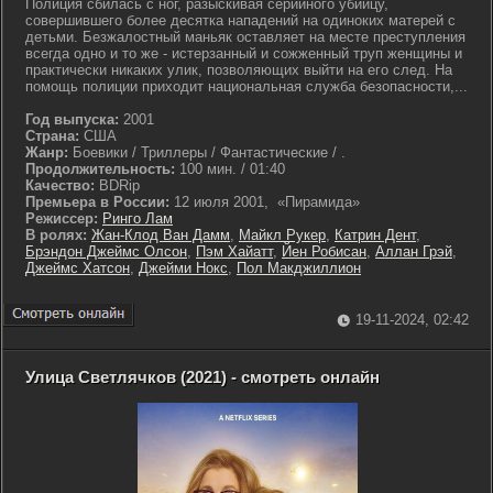
Полиция сбилась с ног, разыскивая серийного убийцу,
совершившего более десятка нападений на одиноких матерей с
детьми. Безжалостный маньяк оставляет на месте преступления
всегда одно и то же - истерзанный и сожженный труп женщины и
практически никаких улик, позволяющих выйти на его след. На
помощь полиции приходит национальная служба безопасности,...
Год выпуска:
2001
Страна:
США
Жанр:
Боевики / Триллеры / Фантастические / .
Продолжительность:
100 мин. / 01:40
Качество:
BDRip
Премьера в России:
12 июля 2001, «Пирамида»
Режиссер:
Ринго Лам
В ролях:
Жан-Клод Ван Дамм
,
Майкл Рукер
,
Катрин Дент
,
Брэндон Джеймс Олсон
,
Пэм Хайатт
,
Йен Робисан
,
Аллан Грэй
,
Джеймс Хатсон
,
Джейми Нокс
,
Пол Макджиллион
19-11-2024, 02:42
Улица Светлячков (2021) - смотреть онлайн