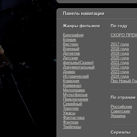
Панель навигации
Жанры фильмов
По году
Биография
СКОРО ПРЕ
Боевик
Вестерн
2017 года
Военный
2018 года
Детектив
2019 года
Детские
2020 года
фильмы(Сказки)
2021 года
Документальный
2022 года
Драма
2023 года
Исторический
2024 года
Комедия
Про Новый Го
Криминал
Мелодрама
Мультфильм
По странам
Приключения
Семейный
Российские
Триллер
Советские
Ужасы
Украина
Фантастика
Фэнтези
Трейлеры
Сериалы