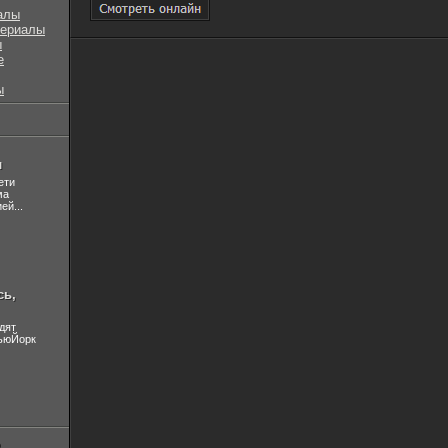
алы
сериалы
ы
е
ы
л
ети
ма
ей...
сь,
дят
НьюЙорк