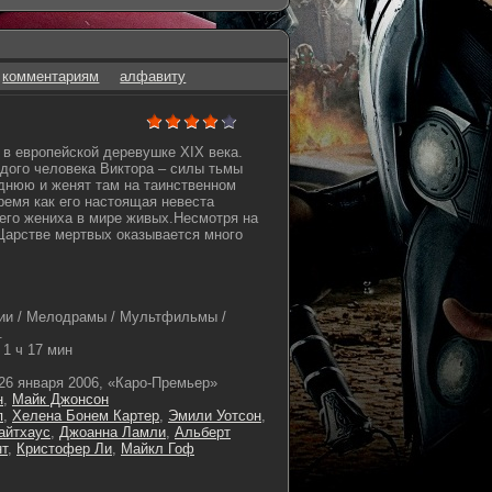
комментариям
алфавиту
 в европейской деревушке XIX века.
одого человека Виктора – силы тьмы
днюю и женят там на таинственном
ремя как его настоящая невеста
его жениха в мире живых.Несмотря на
 Царстве мертвых оказывается много
ии / Мелодрамы / Мультфильмы /
.
1 ч 17 мин
26 января 2006, «Каро-Премьер»
н
,
Майк Джонсон
п
,
Хелена Бонем Картер
,
Эмили Уотсон
,
айтхаус
,
Джоанна Ламли
,
Альберт
нт
,
Кристофер Ли
,
Майкл Гоф