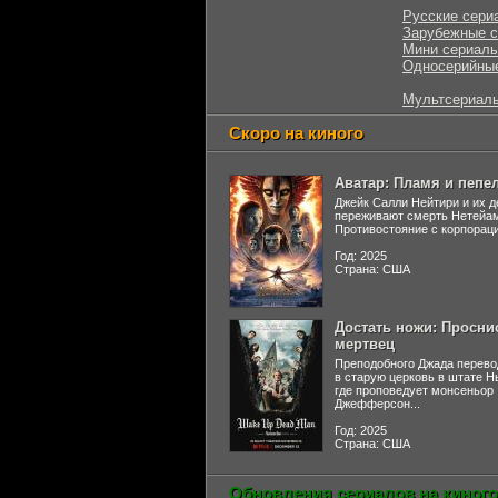
Русские сери
Зарубежные 
Мини сериал
Односерийны
Мультсериал
Скоро на киного
Аватар: Пламя и пепе
Джейк Салли Нейтири и их д
переживают смерть Нетейа
Противостояние с корпораци
Год: 2025
Страна: США
Достать ножи: Просни
мертвец
Преподобного Джада перево
в старую церковь в штате 
где проповедует монсеньор
Джефферсон...
Год: 2025
Страна: США
Обновления сериалов на киного