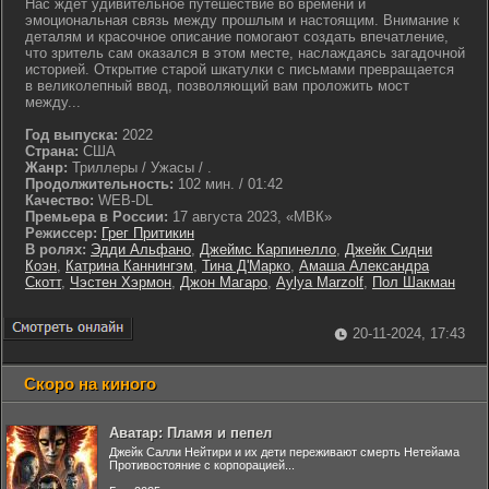
Нас ждет удивительное путешествие во времени и
эмоциональная связь между прошлым и настоящим. Внимание к
деталям и красочное описание помогают создать впечатление,
что зритель сам оказался в этом месте, наслаждаясь загадочной
историей. Открытие старой шкатулки с письмами превращается
в великолепный ввод, позволяющий вам проложить мост
между...
Год выпуска:
2022
Страна:
США
Жанр:
Триллеры / Ужасы / .
Продолжительность:
102 мин. / 01:42
Качество:
WEB-DL
Премьера в России:
17 августа 2023, «МВК»
Режиссер:
Грег Притикин
В ролях:
Эдди Альфано
,
Джеймс Карпинелло
,
Джейк Сидни
Коэн
,
Катрина Каннингэм
,
Тина Д'Марко
,
Амаша Александра
Скотт
,
Чэстен Хэрмон
,
Джон Магаро
,
Aylya Marzolf
,
Пол Шакман
20-11-2024, 17:43
Скоро на киного
Аватар: Пламя и пепел
Джейк Салли Нейтири и их дети переживают смерть Нетейама
Противостояние с корпорацией...