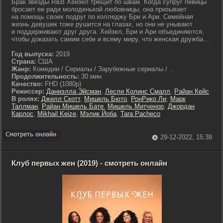
Брак звезды R&B Хейзел трещит по швам. Когда супруг певицы
бросает ее ради молоденькой любовницы, она призывает
на помощь своих подруг по колледжу Бри и Ари. Семейная
жизнь девушек тоже рушится на глазах, но они не унывают
и поддерживают друг друга. Хейзел, Бри и Ари объединяются,
чтобы доказать самим себе и всему миру, что женская дружба...
Год выпуска:
2019
Страна:
США
Жанр:
Комедии / Сериалы / Зарубежные сериалы / ..
Продолжительность:
30 мин
Качество:
FHD (1080p)
Режиссер:
Даниэлла Эйсман
,
Лесли Колинс Смалл
,
Райан Кейс
В ролях:
Джилл Скотт
,
Мишель Бюто
,
РонРико Ли
,
Марк
Таллман
,
Райан Мишель Бате
,
Мишель Митченор
,
Джордан
Карлос
,
Mikhail Keize
,
Мэлик Йоба
,
Tara Pacheco
29-12-2022, 15:38
Клуб первых жен (2019) - смотреть онлайн