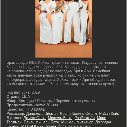
Брак звезды R&B Хейзел трещит по швам. Когда супруг певицы
бросает ее ради молоденькой любовницы, она призывает
на помощь своих подруг по колледжу Бри и Ари. Семейная
жизнь девушек тоже рушится на глазах, но они не унывают
и поддерживают друг друга. Хейзел, Бри и Ари объединяются,
чтобы доказать самим себе и всему миру, что женская дружба...
Год выпуска:
2019
Страна:
США
Жанр:
Комедии / Сериалы / Зарубежные сериалы / ..
Продолжительность:
30 мин
Качество:
FHD (1080p)
Режиссер:
Даниэлла Эйсман
,
Лесли Колинс Смалл
,
Райан Кейс
В ролях:
Джилл Скотт
,
Мишель Бюто
,
РонРико Ли
,
Марк
Таллман
,
Райан Мишель Бате
,
Мишель Митченор
,
Джордан
Карлос
,
Mikhail Keize
,
Мэлик Йоба
,
Tara Pacheco