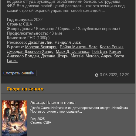
но даже оттуда руководит ограблениями банков. Сотрудница
ФБР Вэл должна любой ценой разгадать, как эта женщина под
самой строгой охраной управляет своей командой....
Год выпуска:
2022
Страна:
США
Жанр:
Драмы / Криминал / Сериалы / Зарубежные сериалы / ..
Продолжительность:
43 мин
Качество:
FHD (1080p)
Режиссер:
Джастин Лин
,
Рэндолл Зиск
В ролях:
Морена Баккарин
,
Райан Мишель Бате
,
Коста Ронин
,
Джордан Джонсон-Хиндс
,
Марк Д. Эспиноса
,
Ной Бин
,
Камал
Анджело Болден
,
Дженна Штерн
,
Massiel Mordan
,
Аарон Коста
Гэнис
3-05-2022, 12:29
Скоро на киного
Аватар: Пламя и пепел
Джейк Салли Нейтири и их дети переживают смерть Нетейама
Противостояние с корпорацией...
Год: 2025
Страна: США