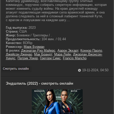
Капитану Драммонду, возглавляющему группу элитных
коммандос, поручено собирать секретную информацию, которая
может изменить судьбу войны. На краю джунглей команду
атакует подавляющая невидимая сила вражеской армии, и она
должна следовать за ней в сложный лабиринт тоннелей Кути,
с врагом и ловушками на каждом шагу....
Год выпуска:
2023
Страна:
США
Жанр:
Боевики / Триллеры / .
Продолжительность:
104 мин. / 01:44
Качество:
BDRip
Режиссер:
Марк Бурман
В ролях:
Джонатан Риз Майерс
,
Аарон Экхарт
,
Коннор Паоло
,
Джейсон Дженао
,
Мак Брандт
,
Мара Лейн
,
Джордан Джонсон-
Хиндс
,
Патрик Уокер
,
Грегори Симс
,
Francis Mancho
19-11-2024, 04:50
Эндшпиль (2022) - смотреть онлайн