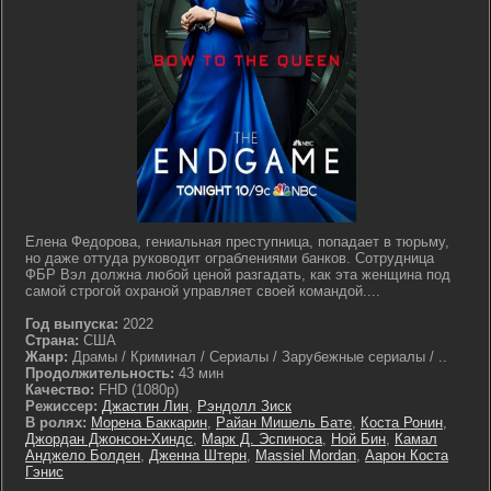
Елена Федорова, гениальная преступница, попадает в тюрьму,
но даже оттуда руководит ограблениями банков. Сотрудница
ФБР Вэл должна любой ценой разгадать, как эта женщина под
самой строгой охраной управляет своей командой....
Год выпуска:
2022
Страна:
США
Жанр:
Драмы / Криминал / Сериалы / Зарубежные сериалы / ..
Продолжительность:
43 мин
Качество:
FHD (1080p)
Режиссер:
Джастин Лин
,
Рэндолл Зиск
В ролях:
Морена Баккарин
,
Райан Мишель Бате
,
Коста Ронин
,
Джордан Джонсон-Хиндс
,
Марк Д. Эспиноса
,
Ной Бин
,
Камал
Анджело Болден
,
Дженна Штерн
,
Massiel Mordan
,
Аарон Коста
Гэнис