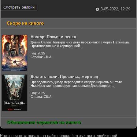
3-05-2022, 12:29
Скоро на киного
Аватар: Пламя и пепел
Джейк Салли Нейтири и их дети переживают смерть Нетейама
Противостояние с корпорацией...
Год: 2025
Страна: США
Достать ножи: Проснись, мертвец
Преподобного Джада переводят в старую церковь в штате
НьюЙорк где проповедует монсеньор Джефферсон...
Год: 2025
Страна: США
Обновления сериалов на киного
Рады приветствовать на сайте kinogo-film.xyz всех любителей