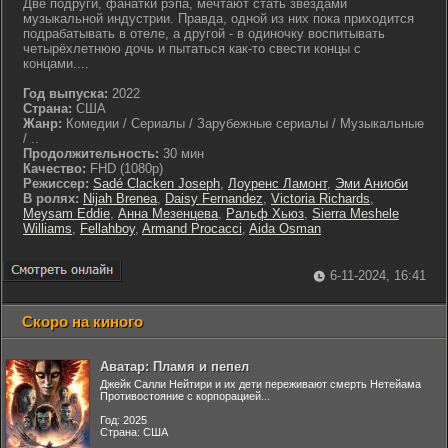
Две подруги, фанатки рэпа, мечтают стать звёздами
музыкальной индустрии. Правда, одной из них пока приходится
подрабатывать в отеле, а другой - в одиночку воспитывать
четырёхлетнюю дочь и пытаться как-то свести концы с
концами....
Год выпуска:
2022
Страна:
США
Жанр:
Комедии / Сериалы / Зарубежные сериалы / Музыкальные
/ ..
Продолжительность:
30 мин
Качество:
FHD (1080p)
Режиссер:
Sadé Clacken Joseph
,
Лоуренс Ламонт
,
Эми Аниоби
В ролях:
Nijah Brenea
,
Daisy Fernandez
,
Victoria Richards
,
Meysam Eddie
,
Анна Мезенцева
,
Ральф Хьюз
,
Sierra Meshele
Williams
,
Fellahboy
,
Armand Procacci
,
Aida Osman
6-11-2024, 16:41
Скоро на киного
Аватар: Пламя и пепел
Джейк Салли Нейтири и их дети переживают смерть Нетейама
Противостояние с корпорацией...
Год: 2025
Страна: США