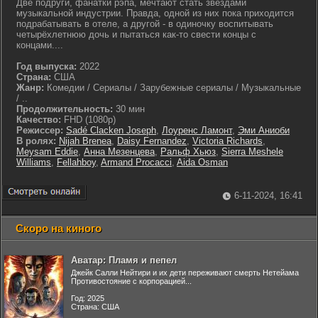
Две подруги, фанатки рэпа, мечтают стать звёздами
музыкальной индустрии. Правда, одной из них пока приходится
подрабатывать в отеле, а другой - в одиночку воспитывать
четырёхлетнюю дочь и пытаться как-то свести концы с
концами....
Год выпуска:
2022
Страна:
США
Жанр:
Комедии / Сериалы / Зарубежные сериалы / Музыкальные
/ ..
Продолжительность:
30 мин
Качество:
FHD (1080p)
Режиссер:
Sadé Clacken Joseph
,
Лоуренс Ламонт
,
Эми Аниоби
В ролях:
Nijah Brenea
,
Daisy Fernandez
,
Victoria Richards
,
Meysam Eddie
,
Анна Мезенцева
,
Ральф Хьюз
,
Sierra Meshele
Williams
,
Fellahboy
,
Armand Procacci
,
Aida Osman
6-11-2024, 16:41
Скоро на киного
Аватар: Пламя и пепел
Джейк Салли Нейтири и их дети переживают смерть Нетейама
Противостояние с корпорацией...
Год: 2025
Страна: США