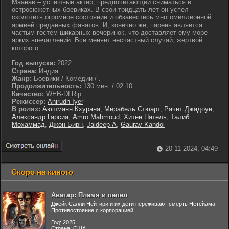
Маанав – успешный актер, предпочитающий сниматься в
остросюжетных боевиках. В свои тридцать лет он успел
сколотить огромное состояние и обзавестись многомиллионной
армией преданных фанатов. И, конечно же, парень является
частым гостем шикарных вечеринок, что доставляет ему море
ярких впечатлений. Все меняет несчастный случай, жертвой
которого...
Год выпуска:
2022
Страна:
Индия
Жанр:
Боевики / Комедии / .
Продолжительность:
130 мин. / 02:10
Качество:
WEB-DLRip
Режиссер:
Anirudh Iyer
В ролях:
Аюшманн Кхурана
,
Мирабель Стюарт
,
Рачит Джадоун
,
Александр Гарсиа
,
Amro Mahmoud
,
Хитен Патель
,
Талиб
Мохаммад
,
Джон Бирн
,
Jaideep A
,
Gaurav Kandoi
20-11-2024, 04:49
Скоро на киного
Аватар: Пламя и пепел
Джейк Салли Нейтири и их дети переживают смерть Нетейама
Противостояние с корпорацией...
Год: 2025
Страна: США