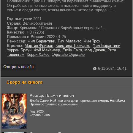
Полицейский Крис из Ливерпуля переживает личностный кризис.
Он работает в ночные смены и пытается найти поддержку в
семье и среди коллег, чтобы помогать жителям города.......
Год выпуска:
2021
Страна:
Великобритания
Жанр:
Криминал / Сериалы / Зарубежные сериалы / ..
Качество:
HD (720p)
Премьера в России:
2022-01-25
Режиссер:
Фил Барантини
,
Тим Милантс
,
Фин Трох
В ролях:
Мартин Фриман
,
Кристина Тремарко
,
Фил Барантини
,
Уоррен Браун
,
Фэй МакКивер
,
Emily Fairn
,
Мод Дрюин
,
Рита
Ташингэм
,
Керри Хэйес
,
Эделайо Эдедайо
6-11-2024, 16:41
Скоро на киного
Аватар: Пламя и пепел
Джейк Салли Нейтири и их дети переживают смерть Нетейама
Противостояние с корпорацией...
Год: 2025
Страна: США