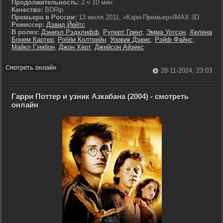
Продолжительность:
2 ч 10 мин
Качество:
BDRip
Премьера в России:
13 июля 2011, «Каро-Премьер»IMAX 3D
Режиссер:
Дэвид Йейтс
В ролях:
Дэниэл Рэдклифф
,
Руперт Гринт
,
Эмма Уотсон
,
Хелена
Бонем Картер
,
Робби Колтрейн
,
Уорвик Дэвис
,
Рэйф Файнс
,
Майкл Гэмбон
,
Джон Хёрт
,
Джейсон Айзекс
28-11-2024, 23:03
Гарри Поттер и узник Азкабана (2004) - смотреть
онлайн