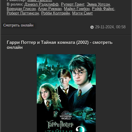
В ролях:
Дэниэл Рэдклифф
,
Руперт Гринт
,
Эмма Уотсон
,
Брендан Глисон
,
Алан Рикман
,
Майкл Гэмбон
,
Рэйф Файнс
,
Роберт Паттинсон
,
Робби Колтрейн
,
Мэгги Смит
29-11-2024, 00:58
Гарри Поттер и Тайная комната (2002) - смотреть
онлайн