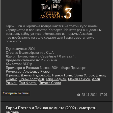
Гарри, Рон и Гермиона возвращаются на третий курс школы
чародейства и волшебства Хогвартс. На этот раз они должны
раскрыть тайну узника, сбежавшего из тюрьмы Азкабан,
чье пребывание на воле создает для Гарри смертельную
опасность....
Год выпуска:
2004
Страна:
Великобритания, США
Жанр:
Приключения / Семейные / Фэнтези / .
Продолжительность:
2 ч 22 мин
Качество:
BDRip
Премьера в России:
3 июня 2004, «Каро-Премьер»
Режиссер:
Альфонсо Куарон
В ролях:
Дэниэл Рэдклифф
,
Руперт Гринт
,
Эмма Уотсон
,
Дэвид
Тьюлис
,
Робби Колтрейн
,
Гари Олдман
,
Майкл Гэмбон
,
Алан
Рикман
,
Том Фелтон
,
Тимоти Сполл
28-11-2024, 17:01
Гарри Поттер и Тайная комната (2002) - смотреть
онлайн