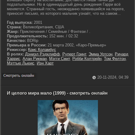
подзатыльники. Но в одиннадцатый день рождения Гарри всё
меняется. Странный гость, неожиданно появившийся на пороге,
приносит письмо, из которого мальчик узнаёт, что на самом...
Год выпуска:
2001
Страна:
Великобритания, США
Жанр:
Приключения / Семейные / Фэнтези / .
Продолжительность:
152 мин. / 02:32
Качество:
BDRip
Премьера в России:
21 марта 2002, «Каро-Премьер»
Режиссер:
Крис Коламбус
В ролях:
Дэниэл Рэдклифф
,
Руперт Гринт
,
Эмма Уотсон
,
Ричард
Харрис
,
Алан Рикман
,
Мэгги Смит
,
Робби Колтрейн
,
Том Фелтон
,
Мэттью Льюис
,
Иэн Харт
20-11-2024, 04:39
И целого мира мало (1999) - смотреть онлайн