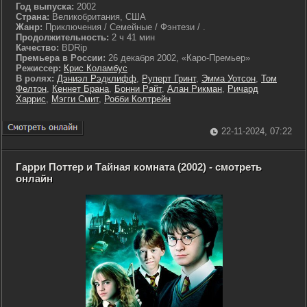
Год выпуска:
2002
Страна:
Великобритания, США
Жанр:
Приключения / Семейные / Фэнтези / .
Продолжительность:
2 ч 41 мин
Качество:
BDRip
Премьера в России:
26 декабря 2002, «Каро-Премьер»
Режиссер:
Крис Коламбус
В ролях:
Дэниэл Рэдклифф
,
Руперт Гринт
,
Эмма Уотсон
,
Том
Фелтон
,
Кеннет Брана
,
Бонни Райт
,
Алан Рикман
,
Ричард
Харрис
,
Мэгги Смит
,
Робби Колтрейн
22-11-2024, 07:22
Гарри Поттер и Тайная комната (2002) - смотреть
онлайн