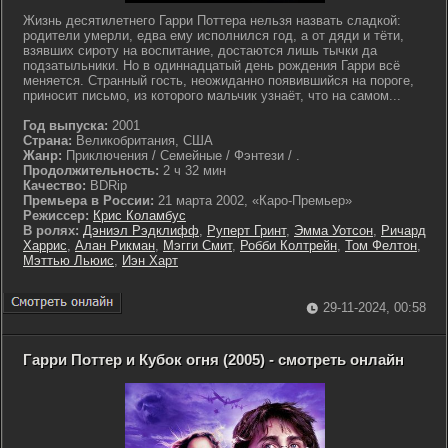
Жизнь десятилетнего Гарри Поттера нельзя назвать сладкой:
родители умерли, едва ему исполнился год, а от дяди и тёти,
взявших сироту на воспитание, достаются лишь тычки да
подзатыльники. Но в одиннадцатый день рождения Гарри всё
меняется. Странный гость, неожиданно появившийся на пороге,
приносит письмо, из которого мальчик узнаёт, что на самом...
Год выпуска:
2001
Страна:
Великобритания, США
Жанр:
Приключения / Семейные / Фэнтези / .
Продолжительность:
2 ч 32 мин
Качество:
BDRip
Премьера в России:
21 марта 2002, «Каро-Премьер»
Режиссер:
Крис Коламбус
В ролях:
Дэниэл Рэдклифф
,
Руперт Гринт
,
Эмма Уотсон
,
Ричард
Харрис
,
Алан Рикман
,
Мэгги Смит
,
Робби Колтрейн
,
Том Фелтон
,
Мэттью Льюис
,
Иэн Харт
29-11-2024, 00:58
Гарри Поттер и Кубок огня (2005) - смотреть онлайн