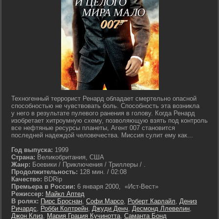
Техногенный террорист Ренард обладает смертельно опасной
способностью не чувствовать боль. Способность эта возникла
у него в результате пулевого ранения в голову. Когда Ренард
изобретает хитроумную схему, позволяющую взять под контроль
все нефтяные ресурсы планеты, Агент 007 становится
последней надеждой человечества. Миссия сулит ему как...
Год выпуска:
1999
Страна:
Великобритания, США
Жанр:
Боевики / Приключения / Триллеры / .
Продолжительность:
128 мин. / 02:08
Качество:
BDRip
Премьера в России:
6 января 2000, «Ист-Вест»
Режиссер:
Майкл Аптед
В ролях:
Пирс Броснан
,
Софи Марсо
,
Роберт Карлайл
,
Дениз
Ричардс
,
Робби Колтрейн
,
Джуди Денч
,
Десмонд Ллевелин
,
Джон Клиз
,
Мария Грация Кучинотта
,
Саманта Бонд