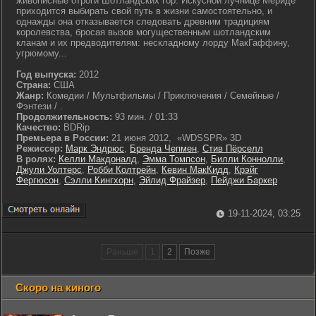
живописные отроги Шотландских гор. Искусной лучнице Мериде
приходится выбирать свой путь в жизни самостоятельно, и
однажды она отказывается следовать древним традициям
королевства, бросая вызов могущественным шотландским
кланам и их предводителям: нескладному лорду МакГаффину,
угрюмому...
Год выпуска:
2012
Страна:
США
Жанр:
Комедии / Мультфильмы / Приключения / Семейные /
Фэнтези / .
Продолжительность:
93 мин. / 01:33
Качество:
BDRip
Премьера в России:
21 июня 2012, «WDSSPR» 3D
Режиссер:
Марк Эндрюс
,
Бренда Чепмен
,
Стив Пёрселл
В ролях:
Келли Макдоналд
,
Эмма Томпсон
,
Билли Коннолли
,
Джули Уолтерс
,
Робби Колтрейн
,
Кевин МакКидд
,
Крэйг
Фергюсон
,
Сэлли Кингхорн
,
Эйлид Фрайзер
,
Пейджи Баркер
19-11-2024, 03:25
Раньше
1
2
Позже
Скоро на киного