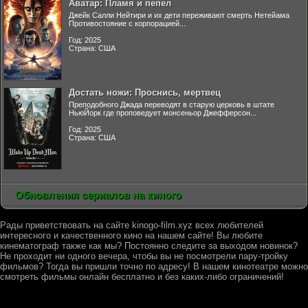
Аватар: Пламя и пепел
Джейк Салли Нейтири и их дети переживают смерть Нетейама
Противостояние с корпорацией...
Год: 2025
Страна: США
Достать ножи: Проснись, мертвец
Преподобного Джада переводят в старую церковь в штате
НьюЙорк где проповедует монсеньор Джефферсон...
Год: 2025
Страна: США
Обновления сериалов на киного
Рады приветствовать на сайте kinogo-film.xyz всех любителей
интересного и качественного кино на нашем сайте! Вы любите
кинематограф также как мы? Постоянно следите за выходом новинок?
Не проходит ни одного вечера, чтобы вы не посмотрели пару-тройку
фильмов? Тогда вы пришли точно по адресу! В нашем кинотеатре можно
смотреть фильмы онлайн бесплатно и без каких-либо ограничений!