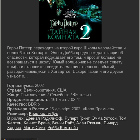
Гарри Поттер переходит на второй курс Школы чародейства и
волшебства Хогвартс. Эльф Добби предупреждает Гарри об
опасности, которая поджидает его там, и просит больше не
возвращаться в школу. Юный волшебник не следует совету
эльфа и становится свидетелем таинственных событий,
разворачивающихся в Хогвартсе. Вскоре Гарри и его друзья
узнают о...
Год выпуска:
2002
Страна:
Великобритания, США
Жанр:
Приключения / Семейные / Фэнтези / .
Продолжительность:
161 мин. / 02:41
Качество:
BDRip
Премьера в России:
26 декабря 2002, «Каро-Премьер»
Режиссер:
Крис Коламбус
В ролях:
Дэниэл Рэдклифф
,
Руперт Гринт
,
Эмма Уотсон
,
Том
Фелтон
,
Кеннет Брана
,
Бонни Райт
,
Алан Рикман
,
Ричард
Харрис
,
Мэгги Смит
,
Робби Колтрейн