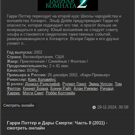
Гарри Поттер переходит на второй курс Школы чародейства и
волшебства Хогвартс. Эльф Добби предупреждает Гарри об
опасности, которая поджидает его там, и просит больше не
возвращаться в школу. Юный волшебник не следует совету
эльфа и становится свидетелем таинственных событий,
разворачивающихся в Хогвартсе. Вскоре Гарри и его друзья
узнают о...
Год выпуска:
2002
Страна:
Великобритания, США
Жанр:
Приключения / Семейные / Фэнтези / .
Продолжительность:
2 ч 41 мин
Качество:
BDRip
Премьера в России:
26 декабря 2002, «Каро-Премьер»
Режиссер:
Крис Коламбус
В ролях:
Дэниэл Рэдклифф
,
Руперт Гринт
,
Эмма Уотсон
,
Том
Фелтон
,
Кеннет Брана
,
Бонни Райт
,
Алан Рикман
,
Ричард
Харрис
,
Мэгги Смит
,
Робби Колтрейн
29-11-2024, 00:58
Гарри Поттер и Дары Смерти: Часть II (2011) -
смотреть онлайн