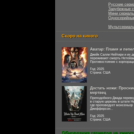
Русские сери
Зарубежные 
Мини сериал
Односерийны
Мультсериал
Скоро на киного
Аватар: Пламя и пепе
Джейк Салли Нейтири и их д
переживают смерть Нетейа
Противостояние с корпораци
Год: 2025
Страна: США
Достать ножи: Просни
мертвец
Преподобного Джада перево
в старую церковь в штате 
где проповедует монсеньор
Джефферсон...
Год: 2025
Страна: США
Обновления сериалов на киного