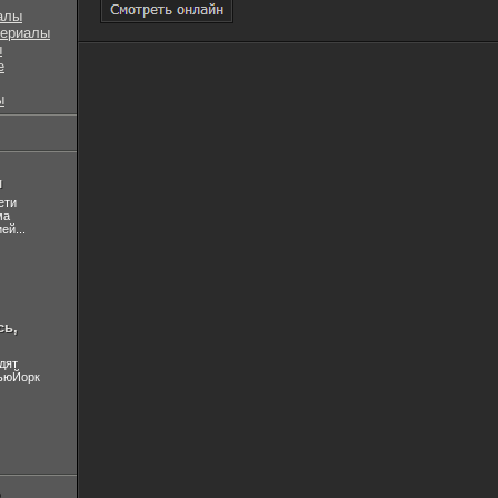
алы
сериалы
ы
е
ы
л
ети
ма
ей...
сь,
дят
НьюЙорк