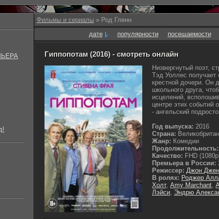
Фильмы и сериалы
» Род Гленн
дате
популярности
посещаемости
Гиппопотам (2016) - смотреть онлайн
МЬЕРА
Низвергнутый поэт, с
Тэд Уоллес получает 
крестной дочери. Он 
школьного друга, что
исцелений, всполошив
центре этих событий 
- ангельский подросток
Год выпуска:
2016
д!
Страна:
Великобрита
Жанр:
Комедии
Продолжительность:
Качество:
FHD (1080p
Премьера в России:
Режиссер:
Джон Джен
В ролях:
Роджер Алл
Холт
,
Amy Marchant
,
Лэйси
,
Эндрю Алекса