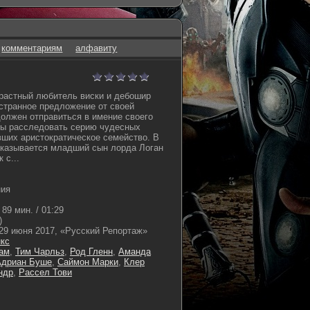
комментариям
алфавиту
трастный любитель виски и дебошир
странное предложение от своей
должен отправиться в имение своего
бы расследовать серию чудесных
ших аристократическое семейство. В
оказывается младший сын лорда Логан
 с...
ния
89 мин. / 01:29
)
29 июня 2017, «Русский Репортаж»
кс
ам
,
Тим Чарльз
,
Род Гленн
,
Аманда
Адриан Буше
,
Саймон Марки
,
Клер
ндр
,
Рассел Тови