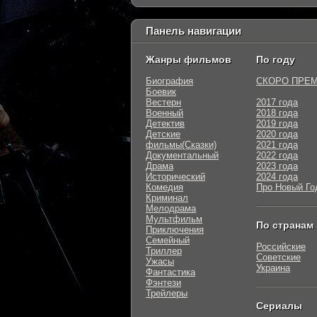
Панель навигации
Жанры фильмов
По году
Биография
СКОРО ПРЕ
Боевик
Вестерн
2017 года
Военный
2018 года
Детектив
2019 года
Детские
2020 года
фильмы(Сказки)
2021 года
Документальный
2022 года
Драма
2023 года
Исторический
2024 года
Комедия
Про Новый Го
Криминал
Мелодрама
Мультфильм
По странам
Приключения
Семейный
Российские
Триллер
Советские
Ужасы
Украина
Фантастика
Фэнтези
Трейлеры
Сериалы