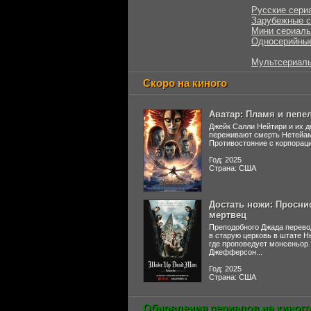
Русские сери
Зарубежные 
Мини сериал
Односерийны
Мультсериал
Скоро на киного
Аватар: Пламя и пепе
Джейк Салли Нейтири и их д
переживают смерть Нетейа
Противостояние с корпораци
Год: 2025
Страна: США
Достать ножи: Просни
мертвец
Преподобного Джада перево
в старую церковь в штате 
где проповедует монсеньор
Джефферсон...
Год: 2025
Страна: США
Обновления сериалов на киного