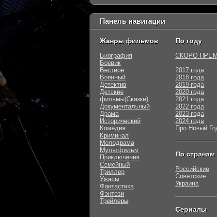
Панель навигации
Жанры фильмов
По году
Биография
СКОРО ПРЕ
Боевик
Вестерн
2017 года
Военный
2018 года
Детектив
2019 года
Детские
2020 года
фильмы(Сказки)
2021 года
Документальный
2022 года
Драма
2023 года
Исторический
2024 года
Комедия
Про Новый Го
Криминал
Мелодрама
Мультфильм
По странам
Приключения
Семейный
Российские
Триллер
Советские
Ужасы
Украина
Фантастика
Фэнтези
Трейлеры
Сериалы