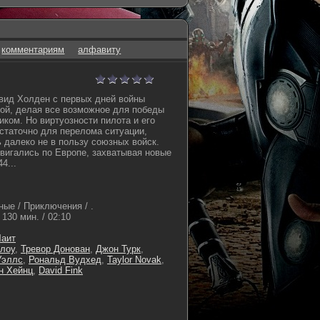
комментариям
алфавиту
вид Холден с первых дней войны
ой, делая все возможное для победы
иком. Но виртуозности пилота и его
статочно для перелома ситуации,
 далеко не в пользу союзных войск.
вигались по Европе, захватывая новые
4...
ные / Приключения / .
130 мин. / 02:10
Чаит
лоу
,
Тревор Донован
,
Джон Турк
,
Уэллс
,
Рональд Вудхед
,
Taylor Novak
,
н Хейнц
,
David Fink