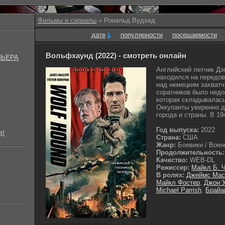
Фильмы и сериалы
» Рональд Вудхед
дате
популярности
посещаемости
Вольфхаунд (2022) - смотреть онлайн
МЬЕРА
Английский летчик Дэ
находился на передов
над немецким захватч
соратников было недо
которая складывалась
Оккупанты уверенно д
города и страны. В 194
Год выпуска:
2022
д!
Страна:
США
Жанр:
Боевики / Воен
Продолжительность:
Качество:
WEB-DL
Режиссер:
Майкл Б. 
В ролях:
Джеймс Мас
Майкл Фостер
,
Джон 
Michael Parrish
,
Брайа