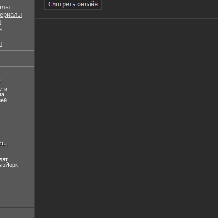
алы
сериалы
ы
е
ы
л
ети
ма
ей...
сь,
дят
НьюЙорк