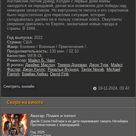
Английский летчик Дэвид Холден с первых дней войны
находился на передовой, делая все возможное для победы над
немецким захватчиком. Но виртуозности пилота и его соратников
было недостаточно для перелома ситуации, которая
складывалась далеко не в пользу союзных войск. Оккупанты
уверенно двигались по Европе, захватывая новые города и
страны. В 1944...
Год выпуска:
2022
Страна:
США
Жанр:
Боевики / Военные / Приключения / .
Продолжительность:
130 мин. / 02:10
Качество:
WEB-DL
Режиссер:
Майкл Б. Чаит
В ролях:
Джеймс Маслоу
,
Тревор Донован
,
Джон Турк
,
Майкл
Фостер
,
Джон Уэллс
,
Рональд Вудхед
,
Taylor Novak
,
Michael
Parrish
,
Брайан Хейнц
,
David Fink
19-11-2024, 03:42
Скоро на киного
Аватар: Пламя и пепел
Джейк Салли Нейтири и их дети переживают смерть Нетейама
Противостояние с корпорацией...
Год: 2025
Страна: США