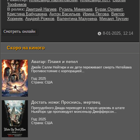
Трофимов
В ролях:
Дмитрий Нагиев
,
Рузиль Минекаев
,
Бурак Озчивит
,
Кристина Бабушкина
,
Антон Васильев
,
Ирина Пегова
,
Виктор
Хориняк
,
Андрей Рожков
,
Валентина Мазунина
,
Михаил Трухин
8-01-2025, 12:14
Скоро на киного
Аватар: Пламя и пепел
Джейк Салли Нейтири и их дети переживают смерть Нетейама
Противостояние с корпорацией...
Год: 2025
Страна: США
Достать ножи: Проснись, мертвец
Преподобного Джада переводят в старую церковь в штате
НьюЙорк где проповедует монсеньор Джефферсон...
Год: 2025
Страна: США