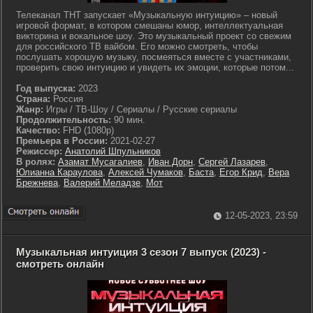
Телеканал ТНТ запускает «Музыкальную интуицию» – новый
игровой формат, в котором смешаны юмор, интеллектуальная
викторина и вокальное шоу. Это музыкальный проект со свежим
для российского ТВ вайбом. Его можно смотреть, чтобы
послушать хорошую музыку, посмеяться вместе с участниками,
проверить свою интуицию и увидеть их эмоции, которые потом...
Год выпуска:
2023
Страна:
Россия
Жанр:
Игры / ТВ-Шоу / Сериалы / Русские сериалы
Продолжительность:
90 мин.
Качество:
FHD (1080p)
Премьера в России:
2021-02-27
Режиссер:
Анатолий Шпульников
В ролях:
Азамат Мусагалиев
,
Иван Дорн
,
Сергей Лазарев
,
Юлианна Караулова
,
Алексей Чумаков
,
Баста
,
Егор Крид
,
Вера
Брежнева
,
Валерий Меладзе
,
Мот
12-05-2023, 23:59
Музыкальная интуиция 3 сезон 7 выпуск (2023) -
смотреть онлайн