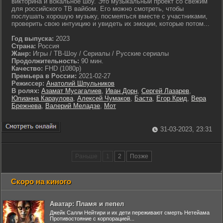
викторина и вокальное шоу. Это музыкальный проект со свежим
для российского ТВ вайбом. Его можно смотреть, чтобы
послушать хорошую музыку, посмеяться вместе с участниками,
проверить свою интуицию и увидеть их эмоции, которые потом...
Год выпуска:
2023
Страна:
Россия
Жанр:
Игры / ТВ-Шоу / Сериалы / Русские сериалы
Продолжительность:
90 мин.
Качество:
FHD (1080p)
Премьера в России:
2021-02-27
Режиссер:
Анатолий Шпульников
В ролях:
Азамат Мусагалиев
,
Иван Дорн
,
Сергей Лазарев
,
Юлианна Караулова
,
Алексей Чумаков
,
Баста
,
Егор Крид
,
Вера
Брежнева
,
Валерий Меладзе
,
Мот
31-03-2023, 23:31
Раньше
1
2
Позже
Скоро на киного
Аватар: Пламя и пепел
Джейк Салли Нейтири и их дети переживают смерть Нетейама
Противостояние с корпорацией...