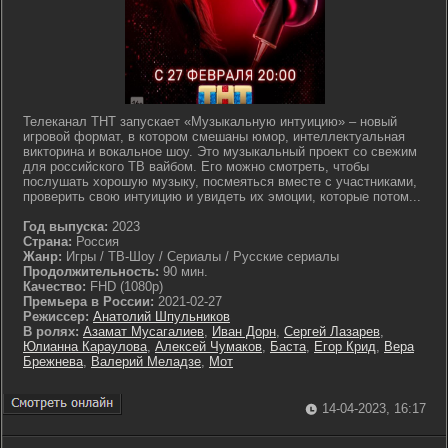
Телеканал ТНТ запускает «Музыкальную интуицию» – новый
игровой формат, в котором смешаны юмор, интеллектуальная
викторина и вокальное шоу. Это музыкальный проект со свежим
для российского ТВ вайбом. Его можно смотреть, чтобы
послушать хорошую музыку, посмеяться вместе с участниками,
проверить свою интуицию и увидеть их эмоции, которые потом...
Год выпуска:
2023
Страна:
Россия
Жанр:
Игры / ТВ-Шоу / Сериалы / Русские сериалы
Продолжительность:
90 мин.
Качество:
FHD (1080p)
Премьера в России:
2021-02-27
Режиссер:
Анатолий Шпульников
В ролях:
Азамат Мусагалиев
,
Иван Дорн
,
Сергей Лазарев
,
Юлианна Караулова
,
Алексей Чумаков
,
Баста
,
Егор Крид
,
Вера
Брежнева
,
Валерий Меладзе
,
Мот
14-04-2023, 16:17