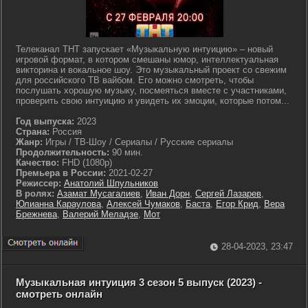
Телеканал ТНТ запускает «Музыкальную интуицию» – новый
игровой формат, в котором смешаны юмор, интеллектуальная
викторина и вокальное шоу. Это музыкальный проект со свежим
для российского ТВ вайбом. Его можно смотреть, чтобы
послушать хорошую музыку, посмеяться вместе с участниками,
проверить свою интуицию и увидеть их эмоции, которые потом...
Год выпуска:
2023
Страна:
Россия
Жанр:
Игры / ТВ-Шоу / Сериалы / Русские сериалы
Продолжительность:
90 мин.
Качество:
FHD (1080p)
Премьера в России:
2021-02-27
Режиссер:
Анатолий Шпульников
В ролях:
Азамат Мусагалиев
,
Иван Дорн
,
Сергей Лазарев
,
Юлианна Караулова
,
Алексей Чумаков
,
Баста
,
Егор Крид
,
Вера
Брежнева
,
Валерий Меладзе
,
Мот
28-04-2023, 23:47
Музыкальная интуиция 3 сезон 5 выпуск (2023) -
смотреть онлайн