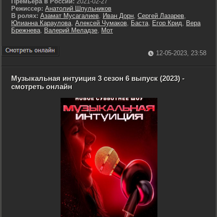
Премьера в России:
2021-02-27
Режиссер:
Анатолий Шпульников
В ролях:
Азамат Мусагалиев
,
Иван Дорн
,
Сергей Лазарев
,
Юлианна Караулова
,
Алексей Чумаков
,
Баста
,
Егор Крид
,
Вера
Брежнева
,
Валерий Меладзе
,
Мот
12-05-2023, 23:58
Музыкальная интуиция 3 сезон 6 выпуск (2023) -
смотреть онлайн