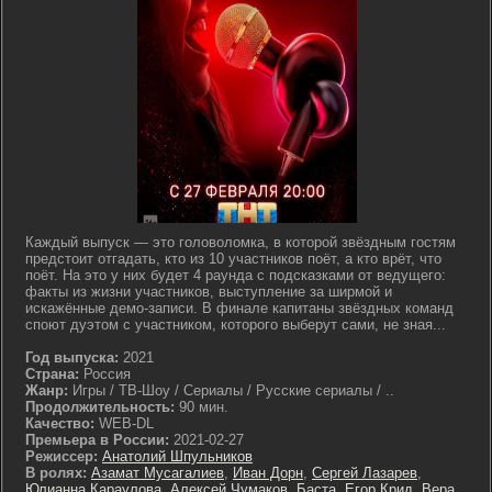
Каждый выпуск — это головоломка, в которой звёздным гостям
предстоит отгадать, кто из 10 участников поёт, а кто врёт, что
поёт. На это у них будет 4 раунда с подсказками от ведущего:
факты из жизни участников, выступление за ширмой и
искажённые демо-записи. В финале капитаны звёздных команд
споют дуэтом с участником, которого выберут сами, не зная...
Год выпуска:
2021
Страна:
Россия
Жанр:
Игры / ТВ-Шоу / Сериалы / Русские сериалы / ..
Продолжительность:
90 мин.
Качество:
WEB-DL
Премьера в России:
2021-02-27
Режиссер:
Анатолий Шпульников
В ролях:
Азамат Мусагалиев
,
Иван Дорн
,
Сергей Лазарев
,
Юлианна Караулова
,
Алексей Чумаков
,
Баста
,
Егор Крид
,
Вера