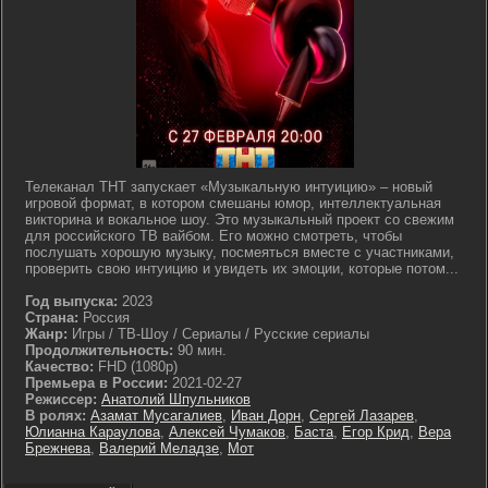
Телеканал ТНТ запускает «Музыкальную интуицию» – новый
игровой формат, в котором смешаны юмор, интеллектуальная
викторина и вокальное шоу. Это музыкальный проект со свежим
для российского ТВ вайбом. Его можно смотреть, чтобы
послушать хорошую музыку, посмеяться вместе с участниками,
проверить свою интуицию и увидеть их эмоции, которые потом...
Год выпуска:
2023
Страна:
Россия
Жанр:
Игры / ТВ-Шоу / Сериалы / Русские сериалы
Продолжительность:
90 мин.
Качество:
FHD (1080p)
Премьера в России:
2021-02-27
Режиссер:
Анатолий Шпульников
В ролях:
Азамат Мусагалиев
,
Иван Дорн
,
Сергей Лазарев
,
Юлианна Караулова
,
Алексей Чумаков
,
Баста
,
Егор Крид
,
Вера
Брежнева
,
Валерий Меладзе
,
Мот