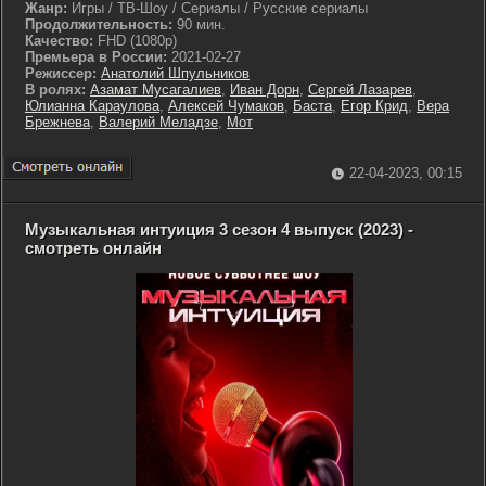
Жанр:
Игры / ТВ-Шоу / Сериалы / Русские сериалы
Продолжительность:
90 мин.
Качество:
FHD (1080p)
Премьера в России:
2021-02-27
Режиссер:
Анатолий Шпульников
В ролях:
Азамат Мусагалиев
,
Иван Дорн
,
Сергей Лазарев
,
Юлианна Караулова
,
Алексей Чумаков
,
Баста
,
Егор Крид
,
Вера
Брежнева
,
Валерий Меладзе
,
Мот
22-04-2023, 00:15
Музыкальная интуиция 3 сезон 4 выпуск (2023) -
смотреть онлайн