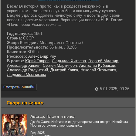
Веселая история про то, как в рождественскую ночь в
украинском селе всех попутал бес и как могучему кузнецу
Вакуле удалось одолеть нечистую силу и добыть для своей
невесты царские черевички. Экранизация повести Н. В. Гоголя
«Ночь перед Рождеством»....
Год выпуска:
1961
Страна:
СССР
Жанр:
Комедии / Мелодрамы / Фэнтези / .
Продолжительность:
66 мин. / 01:06
Качество:
BDRip
Режиссер:
Александр Роу
В ролях:
Юрий Тавров
,
Людмила Хитяева
,
Георгий Милляр
,
Александр Хвыля
,
Сергей Мартинсон
,
Анатолий Кубацкий
,
Александр Радунский
,
Дмитрий Капка
,
Николай Яковченко
,
Людмила Мызникова
5-01-2025, 09:36
Скоро на киного
Аватар: Пламя и пепел
Джейк Салли Нейтири и их дети переживают смерть Нетейама
Противостояние с корпорацией...
Год: 2025