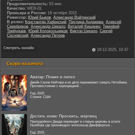
Продолжительность:
53 мин
Качество:
WEB-DL
Премьера в России:
18 октября 2015
Режиссер:
Юрий Быков
,
Александр Войтинский
В ролях:
Константин Хабенский
,
Паулина Андреева
,
Алексей
Серебряков
,
Александр Цекало
,
Виталий Кищенко
,
Тимофей
Трибунцев
,
Юрий Колокольников
,
Виктор Цекало
,
Сергей
Сосновский
,
Александр Петров
18-12-2025, 10:47
Скоро на киного
Аватар: Пламя и пепел
Джейк Салли Нейтири и их дети переживают смерть Нетейама
Противостояние с корпорацией...
Год: 2025
Страна: США
Достать ножи: Проснись, мертвец
Преподобного Джада переводят в старую церковь в штате
НьюЙорк где проповедует монсеньор Джефферсон...
Год: 2025