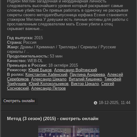
Родион Меглин загадочная и неординарная личность
следователь высочайшего уровня который раскрывает самые
сложные убийства Он привык работать в одиночку не раскрывая
секреты своего методаnnВыпускница юрфака Есеня становится
стажером Меглина У девушки есть личные мотивы для работы с
прославленным следователем мать Есени убили а отец
скрывает важные...
Год выпуска:
2015
Страна:
Россия
Жанр:
Драмы / Криминал / Триллеры / Сериалы / Русские
сериалы / ..
Продолжительность:
53 мин
Качество:
WEB-DL
Премьера в России:
18 октября 2015
Режиссер:
Юрий Быков
,
Александр Войтинский
В ролях:
Константин Хабенский
,
Паулина Андреева
,
Алексей
Серебряков
,
Александр Цекало
,
Виталий Кищенко
,
Тимофей
Трибунцев
,
Юрий Колокольников
,
Виктор Цекало
,
Сергей
Сосновский
,
Александр Петров
18-12-2025, 11:44
Метод (3 сезон) (2015) - смотреть онлайн