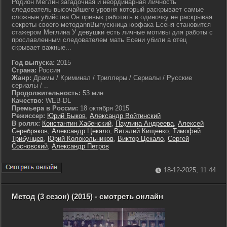
Родион Меглин загадочная и неординарная личность
следователь высочайшего уровня который раскрывает самые
сложные убийства Он привык работать в одиночку не раскрывая
секреты своего методаnnВыпускница юрфака Есеня становится
стажером Меглина У девушки есть личные мотивы для работы с
прославленным следователем мать Есени убили а отец
скрывает важные...
Год выпуска:
2015
Страна:
Россия
Жанр:
Драмы / Криминал / Триллеры / Сериалы / Русские
сериалы / ..
Продолжительность:
53 мин
Качество:
WEB-DL
Премьера в России:
18 октября 2015
Режиссер:
Юрий Быков
,
Александр Войтинский
В ролях:
Константин Хабенский
,
Паулина Андреева
,
Алексей
Серебряков
,
Александр Цекало
,
Виталий Кищенко
,
Тимофей
Трибунцев
,
Юрий Колокольников
,
Виктор Цекало
,
Сергей
Сосновский
,
Александр Петров
18-12-2025, 11:44
Метод (3 сезон) (2015) - смотреть онлайн