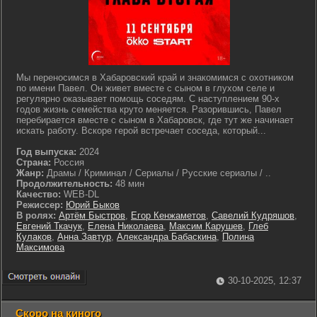
Мы переносимся в Хабаровский край и знакомимся с охотником
по имени Павел. Он живет вместе с сыном в глухом селе и
регулярно оказывает помощь соседям. С наступлением 90-х
годов жизнь семейства круто меняется. Разорившись, Павел
перебирается вместе с сыном в Хабаровск, где тут же начинает
искать работу. Вскоре герой встречает соседа, который...
Год выпуска:
2024
Страна:
Россия
Жанр:
Драмы / Криминал / Сериалы / Русские сериалы / ..
Продолжительность:
48 мин
Качество:
WEB-DL
Режиссер:
Юрий Быков
В ролях:
Артём Быстров
,
Егор Кенжаметов
,
Савелий Кудряшов
,
Евгений Ткачук
,
Елена Николаева
,
Максим Карушев
,
Глеб
Кулаков
,
Анна Завтур
,
Александра Бабаскина
,
Полина
Максимова
30-10-2025, 12:37
Скоро на киного