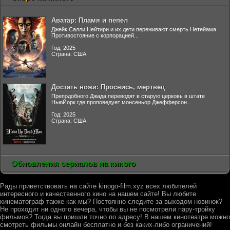
Аватар: Пламя и пепел
Джейк Салли Нейтири и их дети переживают смерть Нетейама
Противостояние с корпорацией...
Год: 2025
Страна: США
Достать ножи: Проснись, мертвец
Преподобного Джада переводят в старую церковь в штате
НьюЙорк где проповедует монсеньор Джефферсон...
Год: 2025
Страна: США
Обновления сериалов на киного
Рады приветствовать на сайте kinogo-film.xyz всех любителей
интересного и качественного кино на нашем сайте! Вы любите
кинематограф также как мы? Постоянно следите за выходом новинок?
Не проходит ни одного вечера, чтобы вы не посмотрели пару-тройку
фильмов? Тогда вы пришли точно по адресу! В нашем кинотеатре можно
смотреть фильмы онлайн бесплатно и без каких-либо ограничений!