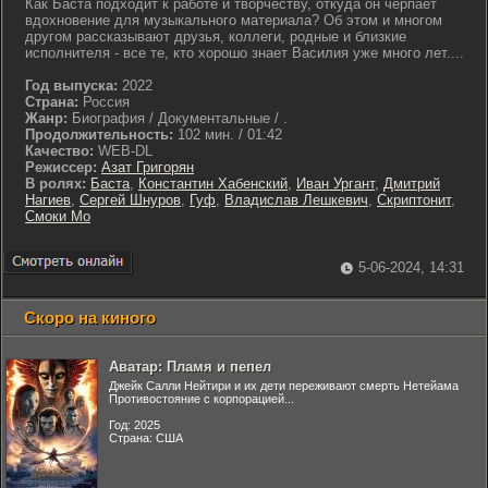
Как Баста подходит к работе и творчеству, откуда он черпает
вдохновение для музыкального материала? Об этом и многом
другом рассказывают друзья, коллеги, родные и близкие
исполнителя - все те, кто хорошо знает Василия уже много лет....
Год выпуска:
2022
Страна:
Россия
Жанр:
Биография / Документальные / .
Продолжительность:
102 мин. / 01:42
Качество:
WEB-DL
Режиссер:
Азат Григорян
В ролях:
Баста
,
Константин Хабенский
,
Иван Ургант
,
Дмитрий
Нагиев
,
Сергей Шнуров
,
Гуф
,
Владислав Лешкевич
,
Скриптонит
,
Смоки Мо
5-06-2024, 14:31
Скоро на киного
Аватар: Пламя и пепел
Джейк Салли Нейтири и их дети переживают смерть Нетейама
Противостояние с корпорацией...
Год: 2025
Страна: США