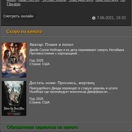
Гён-вон
7-06-2021, 19:33
Скоро на киного
Аватар: Пламя и пепел
Джейк Салли Нейтири и их дети переживают смерть Нетейама
Противостояние с корпорацией...
Год: 2025
Страна: США
Достать ножи: Проснись, мертвец
Преподобного Джада переводят в старую церковь в штате
НьюЙорк где проповедует монсеньор Джефферсон...
Год: 2025
Страна: США
Обновления сериалов на киного