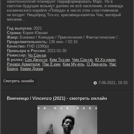
нанотехнологий планирует терраформировать Марс. Но в
светлое будущее возьмут далеко не всё население, и команда
космического корабля «Победа» в число этих счастливчиков
не входит. Нищеброд Тхэ-хо, красавица-капитан Чан, матёрый
механик...
Год выпуска:
2021
Страна:
Корея Южная
Жанр:
Боевики / Комедии / Приключения / Фантастические / .
Продолжительность:
136 мин. / 02:16
Качество:
FHD (1080p)
Премьера в России:
2021-01-30
Режиссер:
Чо Сон-хи
В ролях:
Сон Джун-ги
,
Ким Тхэ-ри
,
Чин Сон-гю
,
Ю Хэ-джин
,
Ричард Армитедж
,
Пак Е-рин
,
Ким Му-ёль
,
О Джи-юль
,
Нас
Браун
,
Кевин Докри
7-06-2021, 19:33
Винченцо / Vincenzo (2021) - смотреть онлайн