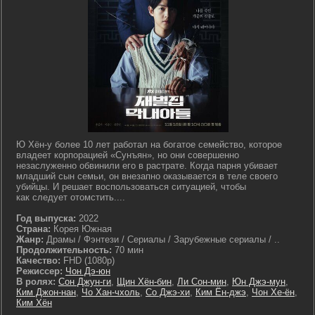
Ю Хён-у более 10 лет работал на богатое семейство, которое
владеет корпорацией «Сунъян», но они совершенно
незаслуженно обвинили его в растрате. Когда парня убивает
младший сын семьи, он внезапно оказывается в теле своего
убийцы. И решает воспользоваться ситуацией, чтобы
как следует отомстить....
Год выпуска:
2022
Страна:
Корея Южная
Жанр:
Драмы / Фэнтези / Сериалы / Зарубежные сериалы / ..
Продолжительность:
70 мин
Качество:
FHD (1080p)
Режиссер:
Чон Дэ-юн
В ролях:
Сон Джун-ги
,
Щин Хён-бин
,
Ли Сон-мин
,
Юн Джэ-мун
,
Ким Джон-нан
,
Чо Хан-чхоль
,
Со Джэ-хи
,
Ким Ён-джэ
,
Чон Хе-ён
,
Ким Хён