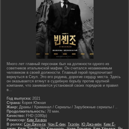
Много лет главный персонаж был на должности одного из
советников итальянской мафии. Он считался незаменимым
человеком в своей должности. Главный герой предпочитает
вернуться в Сеул. Это его родина, дорогие сердцу места. Здесь
он оказывается втянут в судебную борьбу против крупной
компании, что занимается установкой своих порядков и правил
в...
Год выпуска:
2021
Страна:
Корея Южная
Жанр:
Драмы / Криминал / Сериалы / Зарубежные сериалы / ..
Продолжительность:
70 мин.
Качество:
FHD (1080p)
Режиссер:
Ким Хи-вон
В ролях:
Сон Джун-ги
,
Чон Ё-бин
,
Тхэгён
,
Ю Джэ-мён
,
Ким Ё-
джин
,
Квак Тон-ён
,
Чо Хан-чхоль
,
Чхве Дон-мун
,
Ким Хён-мук
,
Ян