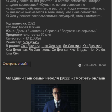
Ю Хён-у более 10 лет работал на богатое семейство, которое
владеет корпорацией «Сунъян», но они совершенно
незаслуженно обвинили его в растрате. Когда мужчину убивают,
он внезапно оказывается в теле младшего сына семейства.
Ю Хён-у решает воспользоваться ситуацией, чтобы отомстить....
Год выпуска:
2022
Страна:
Корея Южная
Жанр:
Драмы / Фэнтези / Сериалы / Зарубежные сериалы / ..
Продолжительность:
70 мин
Качество:
FHD (1080p)
Режиссер:
Чон Дэ-юн
В ролях:
Сон Джун-ги
,
Щин Хён-бин
,
Ли Сон-мин
,
Юн Джэ-мун
,
Ким Джон-нан
,
Чо Хан-чхоль
,
Со Джэ-хи
,
Ким Ён-джэ
,
Чон Хе-ён
,
Ким Хён
6-11-2024, 16:41
Младший сын семьи чеболя (2022) - смотреть онлайн