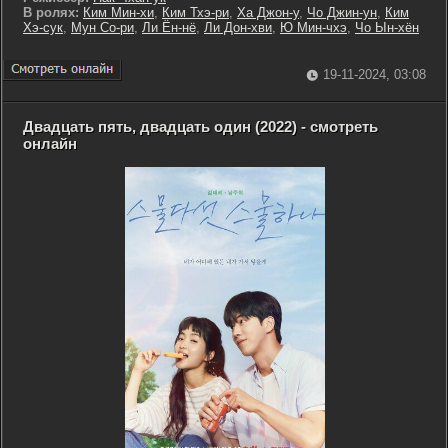
В ролях:
Ким Мин-хи
,
Ким Тхэ-ри
,
Ха Джон-у
,
Чо Джин-ун
,
Ким
Хэ-сук
,
Мун Со-ри
,
Ли Ён-нё
,
Ли Дон-хви
,
Ю Мин-чхэ
,
Чо Ын-хён
19-11-2024, 03:08
Двадцать пять, двадцать один (2022) - смотреть
онлайн