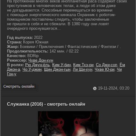
На протяжении многих веков инопланетная раса содержит своих
преступников в человеческих телах, а люди об этом даже
не догадываются. Способные перемещаться во времени
с помощью энергетического кинжала Охранник с роботом-
помощником поставлены следить, чтобы заключённые
не пришли в себя и не сбежали. В 1380 году они ловят
очередного проснувшегося...
Год выпуска:
2022
Страна:
Корея Южная
Жанр:
Боевики / Приключения / Фантастические / Фэнтези / .
Продолжительность:
142 мин. / 02:22
Качество:
BDRip
Режиссер:
Чхве Дон-хун
В ролях:
Рю Джун-ёль
,
Ким У-бин
,
Ким Тхэ-ри
,
Со Джи-соп
,
Ём
Джон-а
,
Чо У-джин
,
Щин Джон-гын
,
Ли Щи-хун
,
Чхве Ю-ри
,
Чи
Гон-у
19-11-2024, 03:20
Служанка (2016) - смотреть онлайн