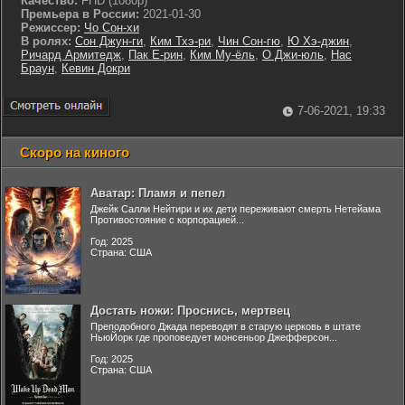
Качество:
FHD (1080p)
Премьера в России:
2021-01-30
Режиссер:
Чо Сон-хи
В ролях:
Сон Джун-ги
,
Ким Тхэ-ри
,
Чин Сон-гю
,
Ю Хэ-джин
,
Ричард Армитедж
,
Пак Е-рин
,
Ким Му-ёль
,
О Джи-юль
,
Нас
Браун
,
Кевин Докри
7-06-2021, 19:33
Скоро на киного
Аватар: Пламя и пепел
Джейк Салли Нейтири и их дети переживают смерть Нетейама
Противостояние с корпорацией...
Год: 2025
Страна: США
Достать ножи: Проснись, мертвец
Преподобного Джада переводят в старую церковь в штате
НьюЙорк где проповедует монсеньор Джефферсон...
Год: 2025
Страна: США