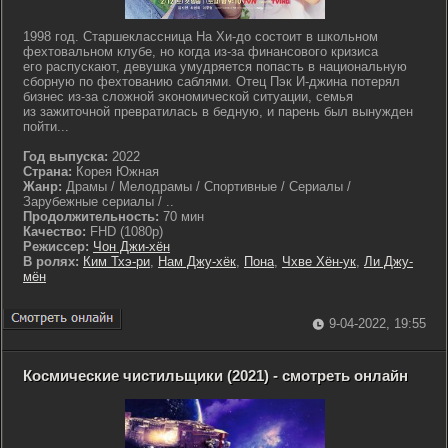
1998 год. Старшеклассница На Хи-до состоит в школьном
фехтовальном клубе, но когда из-за финансового кризиса
его распускают, девушка умудряется попасть в национальную
сборную по фехтованию саблями. Отец Пэк И-джина потерял
бизнес из-за сложной экономической ситуации, семья
из зажиточной превратилась в бедную, и парень был вынужден
пойти...
Год выпуска:
2022
Страна:
Корея Южная
Жанр:
Драмы / Мелодрамы / Спортивные / Сериалы /
Зарубежные сериалы / ..
Продолжительность:
70 мин
Качество:
FHD (1080p)
Режиссер:
Чон Джи-хён
В ролях:
Ким Тхэ-ри
,
Нам Джу-хёк
,
Пона
,
Чхве Хён-ук
,
Ли Джу-
мён
9-04-2022, 19:55
Космические чистильщики (2021) - смотреть онлайн