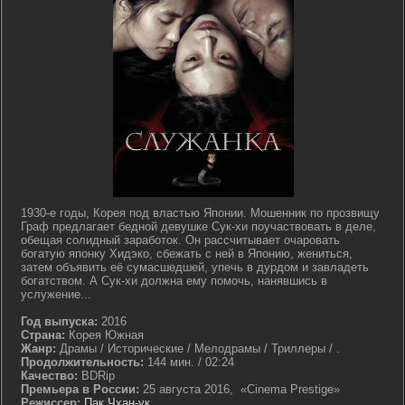
1930-е годы, Корея под властью Японии. Мошенник по прозвищу
Граф предлагает бедной девушке Сук-хи поучаствовать в деле,
обещая солидный заработок. Он рассчитывает очаровать
богатую японку Хидэко, сбежать с ней в Японию, жениться,
затем объявить её сумасшедшей, упечь в дурдом и завладеть
богатством. А Сук-хи должна ему помочь, нанявшись в
услужение...
Год выпуска:
2016
Страна:
Корея Южная
Жанр:
Драмы / Исторические / Мелодрамы / Триллеры / .
Продолжительность:
144 мин. / 02:24
Качество:
BDRip
Премьера в России:
25 августа 2016, «Cinema Prestige»
Режиссер:
Пак Чхан-ук