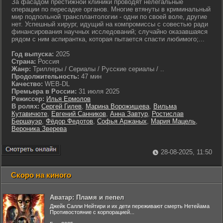
За фасадом престижной клиники проводят нелегальные
операции по пересадке органов. Многие втянуты в криминальный
мир подпольной трансплантологии - одни по своей воле, другие
нет. Успешный хирург, идущий на компромиссы с совестью ради
финансирования научных исследований; случайно оказавшаяся
рядом с ним аспирантка, которая пытается спасти любимого;...
Год выпуска:
2025
Страна:
Россия
Жанр:
Триллеры / Сериалы / Русские сериалы / ..
Продолжительность:
47 мин
Качество:
WEB-DL
Премьера в России:
31 июля 2025
Режиссер:
Илья Ермолов
В ролях:
Сергей Гилев
,
Марина Ворожищева
,
Вильма
Кутавичюте
,
Евгений Санников
,
Анна Завтур
,
Ростислав
Бершауэр
,
Фёдор Федотов
,
Софья Аржаных
,
Мария Мацель
,
Вероника Зверева
28-08-2025, 11:50
Скоро на киного
Аватар: Пламя и пепел
Джейк Салли Нейтири и их дети переживают смерть Нетейама
Противостояние с корпорацией...