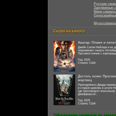
Русские сери
Зарубежные 
Мини сериал
Односерийны
Мультсериал
Скоро на киного
Аватар: Пламя и пепе
Джейк Салли Нейтири и их д
переживают смерть Нетейа
Противостояние с корпораци
Год: 2025
Страна: США
Достать ножи: Просни
мертвец
Преподобного Джада перево
в старую церковь в штате 
где проповедует монсеньор
Джефферсон...
Год: 2025
Страна: США
Обновления сериалов на киного