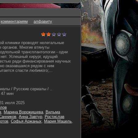
комментариям
алфавиту
ой клиники проводят нелегальные
е органов. Многие втянуты
одпольной трансплантологии - одни
 нет. Успешный хирург, идущий
вестью ради финансирования научных
но оказавшаяся рядом с ним
ытается спасти любимого;...
иалы / Русские сериалы / ..
47 мин
31 июля 2025
лов
в
,
Марина Ворожищева
,
Вильма
Санников
,
Анна Завтур
,
Ростислав
отов
,
Софья Аржаных
,
Мария Мацель
,