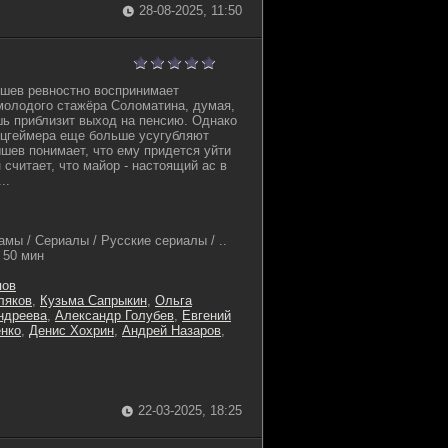
28-08-2025, 11:50
шев ревностно воспринимает
молодого стажёра Соломатина, думая,
шь приблизит выход на пенсию. Однако
цгеймера еще больше усугубляют
ышев понимает, что ему придется уйти
 считает, что майор - настоящий ас в
..
мы / Сериалы / Русские сериалы / ..
50 мин
пов
ляков
,
Кузьма Сапрыкин
,
Ольга
ндреева
,
Александр Голубев
,
Евгений
нко
,
Денис Хохрин
,
Андрей Назаров
,
22-03-2025, 18:25