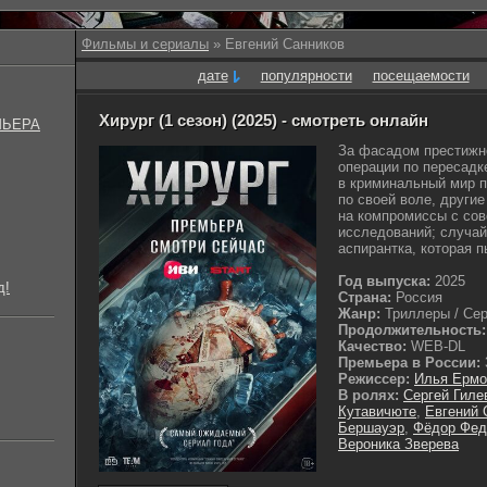
Фильмы и сериалы
» Евгений Санников
дате
популярности
посещаемости
Хирург (1 сезон) (2025) - смотреть онлайн
МЬЕРА
За фасадом престижн
операции по пересадк
в криминальный мир п
по своей воле, другие
на компромиссы с со
исследований; случай
аспирантка, которая п
Год выпуска:
2025
д!
Страна:
Россия
Жанр:
Триллеры / Сер
Продолжительность:
Качество:
WEB-DL
Премьера в России:
Режиссер:
Илья Ермо
В ролях:
Сергей Гиле
Кутавичюте
,
Евгений 
Бершауэр
,
Фёдор Фед
Вероника Зверева