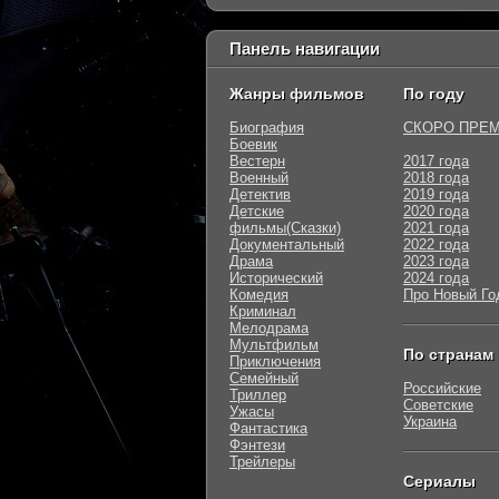
Панель навигации
Жанры фильмов
По году
Биография
СКОРО ПРЕ
Боевик
Вестерн
2017 года
Военный
2018 года
Детектив
2019 года
Детские
2020 года
фильмы(Сказки)
2021 года
Документальный
2022 года
Драма
2023 года
Исторический
2024 года
Комедия
Про Новый Го
Криминал
Мелодрама
Мультфильм
По странам
Приключения
Семейный
Российские
Триллер
Советские
Ужасы
Украина
Фантастика
Фэнтези
Трейлеры
Сериалы