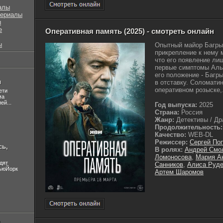
алы
сериалы
ы
е
Оперативная память (2025) - смотреть онлайн
ы
Опытный майор Багры
прикрепление к нему 
что его появление ли
первые симптомы Аль
его положение - Багр
л
в отставку. Соломатин
оперативном розыске,.
ети
ма
ей...
Год выпуска:
2025
Страна:
Россия
Жанр:
Детективы / Дра
Продолжительность:
Качество:
WEB-DL
Режиссер:
Сергей По
сь,
В ролях:
Андрей Смо
Ломоносова
,
Мария А
дят
Санников
,
Алиса Руде
НьюЙорк
Артем Шаромов