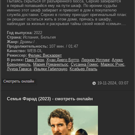
Пытаясь скрыться от разъяренного босса, Серхио забирается
в первый попавшийся ему на пути шкаф. По иронии судьбы
именно этот шкаф забирает и привозит в дом к покупателю
служба доставки. Серхио в голову приходит оригинальный план:
он решает остаться жить в этом доме, прячась в шкафу,
наблюдая за жизнью и раскрывая тайны своей новой «семьи»....
Год выпуска:
2022
Страна:
Испания, Бельгия
Жанр:
Драмы / .
Продолжительность:
107 мин. / 01:47
Качество:
WEB-DL
Режиссер:
Феликс Вискаррет
В ролях:
Пако Леон
,
Хуан Диего Ботто
,
Леонор Уотлинг
,
Алекс
Брендемюль
,
Мария Романильос
,
Сусанна Гомес
,
Маркос Руис
,
Луиза Гаваса
,
Иньяки Габилондо
,
Ксабьер Леаль
19-11-2024, 03:07
Семья Фарад (2023) - смотреть онлайн