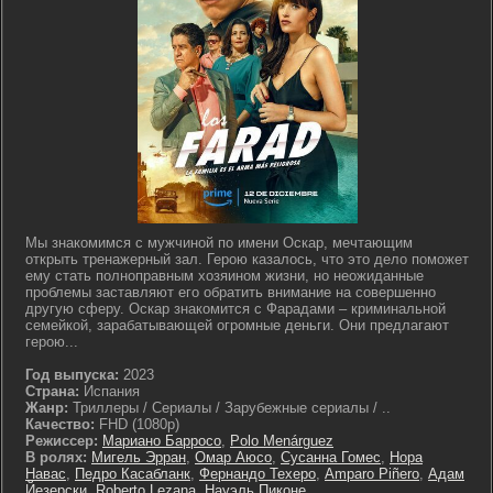
Мы знакомимся с мужчиной по имени Оскар, мечтающим
открыть тренажерный зал. Герою казалось, что это дело поможет
ему стать полноправным хозяином жизни, но неожиданные
проблемы заставляют его обратить внимание на совершенно
другую сферу. Оскар знакомится с Фарадами – криминальной
семейкой, зарабатывающей огромные деньги. Они предлагают
герою...
Год выпуска:
2023
Страна:
Испания
Жанр:
Триллеры / Сериалы / Зарубежные сериалы / ..
Качество:
FHD (1080p)
Режиссер:
Мариано Барросо
,
Polo Menárguez
В ролях:
Мигель Эрран
,
Омар Аюсо
,
Сусанна Гомес
,
Нора
Навас
,
Педро Касабланк
,
Фернандо Техеро
,
Amparo Piñero
,
Адам
Йезерски
,
Roberto Lezana
,
Науэль Пиконе