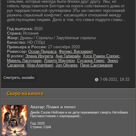
семьями, которые некогда были близки друг другу. Увы, но
гибель представителя Биттори на пороге собственного дома от
рук террористической группировки ЭТы заставляет персонажей
разжечь серьезный конфликт, касающийся отношений между
действующими лицами. Дело в том, что семья подруги главы...
Год выпуска:
2020
Страна:
Испания
Жанр:
Драмы / Сериалы / Зарубежные сериалы
Качество:
HD (720p)
Премьера в России:
27 сентября 2020
Режиссер:
Оскар Педраса
,
Феликс Вискаррет
В ролях:
Элена Ирурета
,
Ане Габарайн
,
Хосе Рамон Сороис
,
Микель Ласкураин
,
Лорето Маулеон
,
Сусанна Гомес
,
Энеко
Сагардов
,
Iñigo Arambarri
,
Jon Olivares
,
Пачи Сантамария
7-06-2021, 19:33
Скоро на киного
Аватар: Пламя и пепел
Джейк Салли Нейтири и их дети переживают смерть Нетейама
Противостояние с корпорацией...
Год: 2025
Страна: США