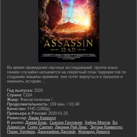
Во время проведения научных исследований, группа юных
гениев случайно натыкается на секретный план террористов по
созданию машины времени: они хотят вернуться в прошлое и
изменить историю....
Год выпуска:
2020
Страна:
США
Жанр:
Фантастические / .
Продолжительность:
109 мин. / 01:49
Качество:
FHD (1080p)
Премьера в России:
2020-01-25
Режиссер:
Джим Кэрролл
В ролях:
Донни Боас
,
Сьюзэн Галлахер
,
Хейди Монтаг
,
Бо
Дэвидсон
,
Corey Cannon
,
Джонни Рей Диас
,
Энтони Кривелло
,
Пэрис Хепберн
,
Дженнифер Джозеф
,
Жерардо Девила