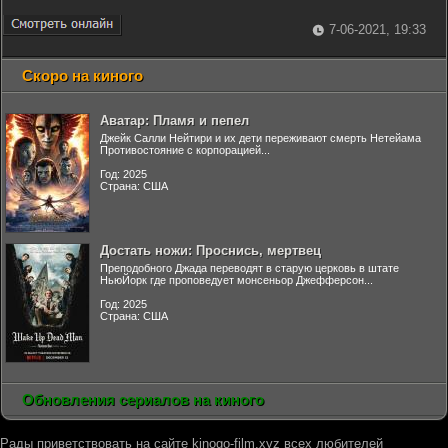
7-06-2021, 19:33
Скоро на киного
Аватар: Пламя и пепел
Джейк Салли Нейтири и их дети переживают смерть Нетейама
Противостояние с корпорацией...
Год: 2025
Страна: США
Достать ножи: Проснись, мертвец
Преподобного Джада переводят в старую церковь в штате
НьюЙорк где проповедует монсеньор Джефферсон...
Год: 2025
Страна: США
Обновления сериалов на киного
Рады приветствовать на сайте kinogo-film.xyz всех любителей