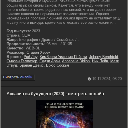
Реальная история о мужчине, отчаянно пытающемся найти
общий язык со своим сыном. Кажется, что между ними нет
ничего общего, кроме родственных связей, что не дает героям
никаких шансов на нормальные взаимоотношения. Однако
неожиданная пропажа любимой собаки просто не оставляет отцу
и сыну иного выхода, кроме как отложить все разногласия и...
Год выпуска:
2023
Страна:
США
Жанр:
Биография / Драмы / Семейные / .
Продолжительность:
95 мин. / 01:35
Качество:
WEB-DL
Режиссер:
Стивен Херек
В ролях:
Роб Лоу
,
Кимберли Уильямс-Пэйсли
,
Johnny Berchtold
,
Сьюзэн Галлахер
,
Содзи Араи
,
Annabella Didion
,
Ник Пейн
,
Мези
Этвуд
,
Брайан Дэвис
,
Брюс Соскья
19-11-2024, 03:20
Ассасин из будущего (2020) - смотреть онлайн