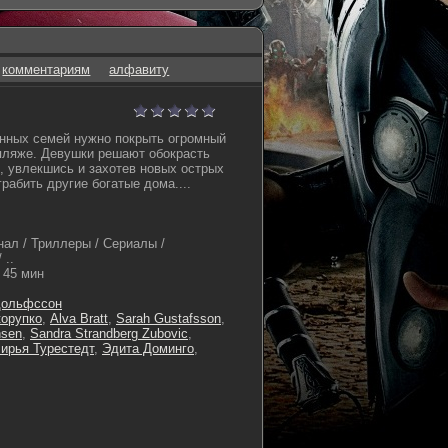
комментариям
алфавиту
нных семей нужно покрыть огромный
 пляже. Девушки решают обокрасть
м, увлекшись и захотев новых острых
рабить другие богатые дома....
ал / Триллеры / Сериалы /
 ..
45 мин
дольфссон
орупко
,
Alva Bratt
,
Sarah Gustafsson
,
nsen
,
Sandra Strandberg Zubovic
,
ирья Турестедт
,
Эдита Доминго
,