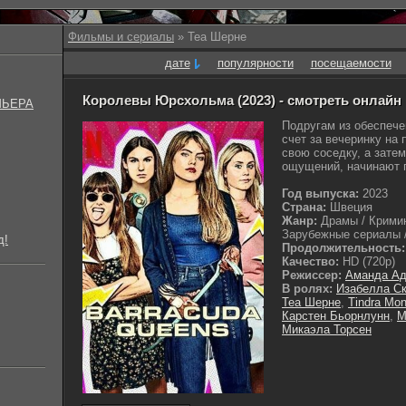
Фильмы и сериалы
» Теа Шерне
дате
популярности
посещаемости
Королевы Юрсхольма (2023) - смотреть онлайн
МЬЕРА
Подругам из обеспече
счет за вечеринку на
свою соседку, а зате
ощущений, начинают г
Год выпуска:
2023
Страна:
Швеция
Жанр:
Драмы / Кримин
Зарубежные сериалы /
д!
Продолжительность:
Качество:
HD (720p)
Режиссер:
Аманда А
В ролях:
Изабелла Ск
Теа Шерне
,
Tindra Mo
Карстен Бьорнлунн
,
М
Микаэла Торсен