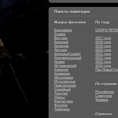
Панель навигации
Жанры фильмов
По году
Биография
СКОРО ПРЕ
Боевик
Вестерн
2017 года
Военный
2018 года
Детектив
2019 года
Детские
2020 года
фильмы(Сказки)
2021 года
Документальный
2022 года
Драма
2023 года
Исторический
2024 года
Комедия
Про Новый Го
Криминал
Мелодрама
Мультфильм
По странам
Приключения
Семейный
Российские
Триллер
Советские
Ужасы
Украина
Фантастика
Фэнтези
Трейлеры
Сериалы