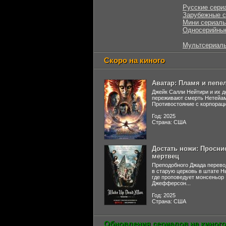
Русские сери
Зарубежные 
Мини сериал
Односерийны
Мультсериал
Скоро на киного
Аватар: Пламя и пепе
Джейк Салли Нейтири и их д
переживают смерть Нетейа
Противостояние с корпораци
Год: 2025
Страна: США
Достать ножи: Просни
мертвец
Преподобного Джада перево
в старую церковь в штате 
где проповедует монсеньор
Джефферсон...
Год: 2025
Страна: США
Обновления сериалов на киного