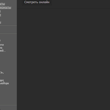
алы
сериалы
ы
е
ы
л
ети
ма
ей...
сь,
дят
НьюЙорк