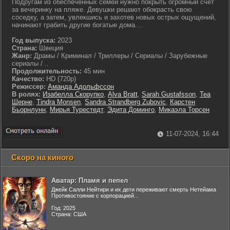
Подругам из обеспеченных семей нужно покрыть огромный счет
за вечеринку на пляже. Девушки решают обокрасть свою
соседку, а затем, увлекшись и захотев новых острых ощущений,
начинают грабить другие богатые дома....
Год выпуска:
2023
Страна:
Швеция
Жанр:
Драмы / Криминал / Триллеры / Сериалы / Зарубежные
сериалы / ..
Продолжительность:
45 мин
Качество:
HD (720p)
Режиссер:
Аманда Адольфссон
В ролях:
Изабелла Скорупко
,
Alva Bratt
,
Sarah Gustafsson
,
Теа
Шерне
,
Tindra Monsen
,
Sandra Strandberg Zubovic
,
Карстен
Бьорнлунн
,
Мирья Турестедт
,
Эдита Доминго
,
Микаэла Торсен
11-07-2024, 16:44
Скоро на киного
Аватар: Пламя и пепел
Джейк Салли Нейтири и их дети переживают смерть Нетейама
Противостояние с корпорацией...
Год: 2025
Страна: США