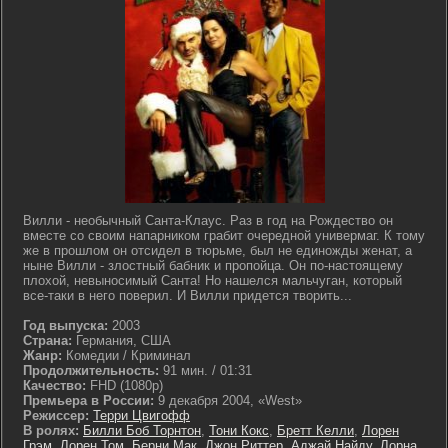
Вилли - необычный Санта-Клаус. Раз в год на Рождество он
вместе со своим напарником грабит очередной универмаг. К тому
же в прошлом он отсидел в тюрьме, был не единожды женат, а
ныне Вилли - злостный бабник и пропойца. Он по-настоящему
плохой, невыносимый Санта! Но нашелся мальчуган, который
все-таки в него поверил. И Вилли придется творить...
Год выпуска:
2003
Страна:
Германия, США
Жанр:
Комедии / Криминал
Продолжительность:
91 мин. / 01:31
Качество:
FHD (1080p)
Премьера в России:
9 декабря 2004, «West»
Режиссер:
Терри Цвигофф
В ролях:
Билли Боб Торнтон
,
Тони Кокс
,
Бретт Келли
,
Лорен
Грэм
,
Лорен Том
,
Берни Мак
,
Джон Риттер
,
Аджай Найду
,
Лорна