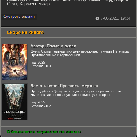
Скотт
,
Харрисон Бикер
7-06-2021, 19:34
Скоро на киного
Аватар: Пламя и пепел
Джейк Салли Нейтири и их дети переживают смерть Нетейама
Противостояние с корпорацией...
Год: 2025
Страна: США
Достать ножи: Проснись, мертвец
Преподобного Джада переводят в старую церковь в штате
НьюЙорк где проповедует монсеньор Джефферсон...
Год: 2025
Страна: США
Обновления сериалов на киного