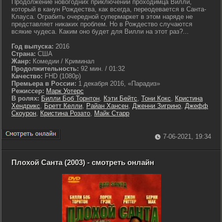
Продолжение новогодних приключений проходимца Вилли,
который в канун Рождества, как всегда, переодевается в Санта-
Клауса. Ограбить очередной супермаркет в этом наряде не
представляет никаких проблем. Но в Рождество случаются
всякие чудеса. Каким оно будет для Вилли на этот раз?...
Год выпуска:
2016
Страна:
США
Жанр:
Комедии / Криминал
Продолжительность:
92 мин. / 01:32
Качество:
FHD (1080p)
Премьера в России:
1 декабря 2016, «Парадиз»
Режиссер:
Марк Уотерс
В ролях:
Билли Боб Торнтон
,
Кэти Бейтс
,
Тони Кокс
,
Кристина
Хендрикс
,
Бретт Келли
,
Райан Хансен
,
Дженни Зигрино
,
Джефф
Скоурон
,
Кристина Розато
,
Майк Старр
7-06-2021, 19:34
Плохой Санта (2003) - смотреть онлайн