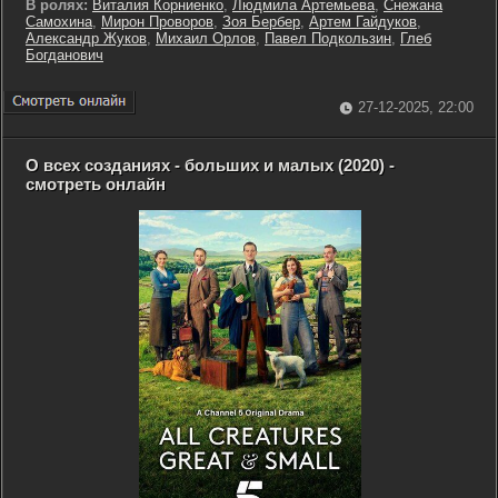
В ролях:
Виталия Корниенко
,
Людмила Артемьева
,
Снежана
Самохина
,
Мирон Проворов
,
Зоя Бербер
,
Артем Гайдуков
,
Александр Жуков
,
Михаил Орлов
,
Павел Подкользин
,
Глеб
Богданович
27-12-2025, 22:00
О всех созданиях - больших и малых (2020) -
смотреть онлайн