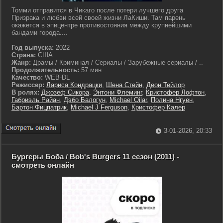
Томми отправится в Чикаго после потери лучшего друга
Призрака и любви всей своей жизни ЛаКиши. Там парень
окажется в эпицентре противостояния между крупнейшими
бандами города....
Год выпуска:
2022
Страна:
США
Жанр:
Драмы / Криминал / Сериалы / Зарубежные сериалы / ..
Продолжительность:
57 мин
Качество:
WEB-DL
Режиссер:
Лариса Кондрацки
,
Шена Стейн
,
Деон Тейлор
В ролях:
Джозеф Сикора
,
Энтони Флеминг
,
Кристофер Лофтон
,
Габриэль Райан
,
Дэбо Балогун
,
Michael Oilar
,
Полина Нгуен
,
Бартон Фицпатрик
,
Michael J Ferguson
,
Кристофер Калер
3-01-2026, 20:33
Бургеры Боба / Bob's Burgers 11 сезон (2011) -
смотреть онлайн