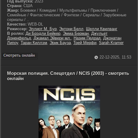
Год выпуска:
2023
Страна:
США
Жанр:
Боевики / Комедии / Мультфильмы / Приключения /
Семейные / Фантастические / Фэнтези / Сериалы / Зарубежные
сериалы / ..
Качество:
WEB-DL
Режиссер:
Эллиот М. Бур
,
Энтони Белл
,
Шелли Квилванг
В ролях:
Ди Брэдли Бейкер
,
Эмма Берман
,
Джульет
Доненфельд
,
Джамал Эйвери мл.
,
Назим Педрад
,
Джонатан
Липоу
,
Таран Киллэм
,
Эрик Бауза
,
Трей Мерфи
,
Sarah Kramer
22-12-2025, 11:53
Морская полиция. Спецотдел / NCIS (2003) - смотреть
онлайн