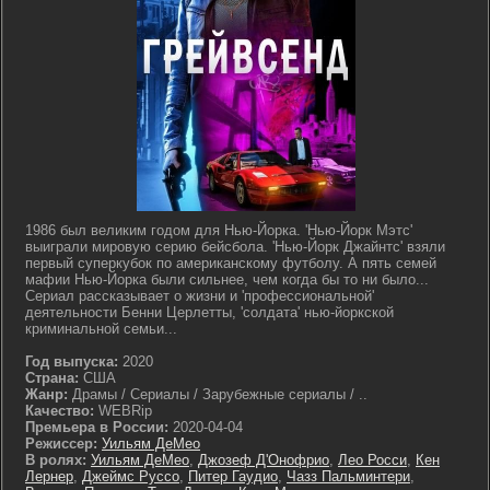
1986 был великим годом для Нью-Йорка. 'Нью-Йорк Мэтс'
выиграли мировую серию бейсбола. 'Нью-Йорк Джайнтс' взяли
первый суперкубок по американскому футболу. А пять семей
мафии Нью-Йорка были сильнее, чем когда бы то ни было...
Сериал рассказывает о жизни и 'профессиональной'
деятельности Бенни Церлетты, 'солдата' нью-йоркской
криминальной семьи...
Год выпуска:
2020
Страна:
США
Жанр:
Драмы / Сериалы / Зарубежные сериалы / ..
Качество:
WEBRip
Премьера в России:
2020-04-04
Режиссер:
Уильям ДеМео
В ролях:
Уильям ДеМео
,
Джозеф Д'Онофрио
,
Лео Росси
,
Кен
Лернер
,
Джеймс Руссо
,
Питер Гаудио
,
Чазз Пальминтери
,