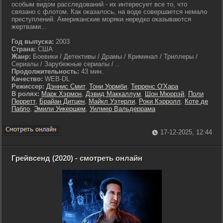
особым видом расследований - их интересует все то, что
связано с флотом. Как оказалось, на воде совершается немало
преступлений. Американские моряки нередко оказываются
жертвами...
Год выпуска:
2003
Страна:
США
Жанр:
Боевики / Детективы / Драмы / Криминал / Триллеры /
Сериалы / Зарубежные сериалы / ..
Продолжительность:
43 мин.
Качество:
WEB-DL
Режиссер:
Дэннис Смит
,
Тони Уормби
,
Терренс О'Хара
В ролях:
Марк Хэрмон
,
Дэвид Маккаллум
,
Шон Мюррэй
,
Поли
Перретт
,
Брайан Дитцен
,
Майкл Уэтерли
,
Роки Кэрролл
,
Коте де
Пабло
,
Эмили Уикершем
,
Уилмер Вальдеррама
17-12-2025, 12:44
Грейвсенд (2020) - смотреть онлайн