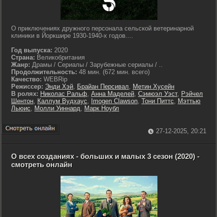
О приключениях дружного персонала сельской ветеринарной
клиники в Йоркшире 1930-1940-х годов....
Год выпуска:
2020
Страна:
Великобритания
Жанр:
Драмы / Сериалы / Зарубежные сериалы / ..
Продолжительность:
48 мин. (672 мин. всего)
Качество:
WEBRip
Режиссер:
Энди Хэй
,
Брайан Персивал
,
Метин Хусейн
В ролях:
Николас Ральф
,
Анна Маделей
,
Сэмюэл Уэст
,
Рэйчел
Шентон
,
Каллум Вудхаус
,
Imogen Clawson
,
Тони Питтс
,
Мэттью
Льюис
,
Молли Уиннард
,
Марк Ноубл
27-12-2025, 20:21
О всех созданиях - больших и малых 3 сезон (2020) -
смотреть онлайн