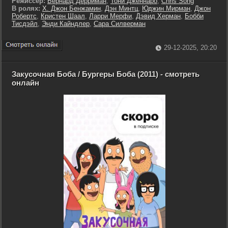
Режиссер:
Бернард Дерриман
,
Тони Дженнаро
,
Chris Song
В ролях:
Х. Джон Бенжамин
,
Дэн Минтц
,
Юджин Мирман
,
Джон
Робертс
,
Кристен Шаал
,
Ларри Мерфи
,
Дэвид Херман
,
Бобби
Тисдэйл
,
Энди Кайндлер
,
Сара Силверман
29-12-2025, 20:20
Закусочная Боба / Бургеры Боба (2011) - смотреть
онлайн