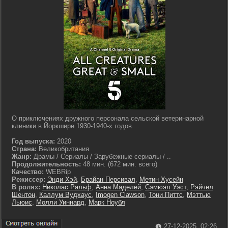
О приключениях дружного персонала сельской ветеринарной
клиники в Йоркшире 1930-1940-х годов....
Год выпуска:
2020
Страна:
Великобритания
Жанр:
Драмы / Сериалы / Зарубежные сериалы / ..
Продолжительность:
48 мин. (672 мин. всего)
Качество:
WEBRip
Режиссер:
Энди Хэй
,
Брайан Персивал
,
Метин Хусейн
В ролях:
Николас Ральф
,
Анна Маделей
,
Сэмюэл Уэст
,
Рэйчел
Шентон
,
Каллум Вудхаус
,
Imogen Clawson
,
Тони Питтс
,
Мэттью
Льюис
,
Молли Уиннард
,
Марк Ноубл
27-12-2025, 02:26