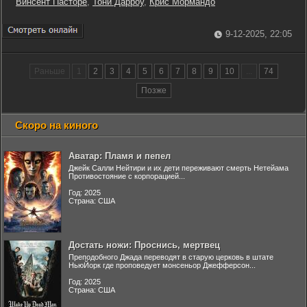
Винсент Пасторе
,
Тони Дарроу
,
Крис Мормандо
9-12-2025, 22:05
Раньше
1
2
3
4
5
6
7
8
9
10
...
74
Позже
Скоро на киного
Аватар: Пламя и пепел
Джейк Салли Нейтири и их дети переживают смерть Нетейама
Противостояние с корпорацией...
Год: 2025
Страна: США
Достать ножи: Проснись, мертвец
Преподобного Джада переводят в старую церковь в штате
НьюЙорк где проповедует монсеньор Джефферсон...
Год: 2025
Страна: США