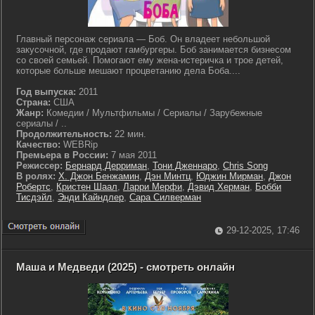
Главный персонаж сериала — Боб. Он владеет небольшой
закусочной, где продают гамбургеры. Боб занимается бизнесом
со своей семьей. Помогают ему жена-истеричка и трое детей,
которые больше мешают процветанию дела Боба....
Год выпуска:
2011
Страна:
США
Жанр:
Комедии / Мультфильмы / Сериалы / Зарубежные
сериалы / ..
Продолжительность:
22 мин.
Качество:
WEBRip
Премьера в России:
7 мая 2011
Режиссер:
Бернард Дерриман
,
Тони Дженнаро
,
Chris Song
В ролях:
Х. Джон Бенжамин
,
Дэн Минтц
,
Юджин Мирман
,
Джон
Робертс
,
Кристен Шаал
,
Ларри Мерфи
,
Дэвид Херман
,
Бобби
Тисдэйл
,
Энди Кайндлер
,
Сара Силверман
29-12-2025, 17:46
Маша и Медведи (2025) - смотреть онлайн