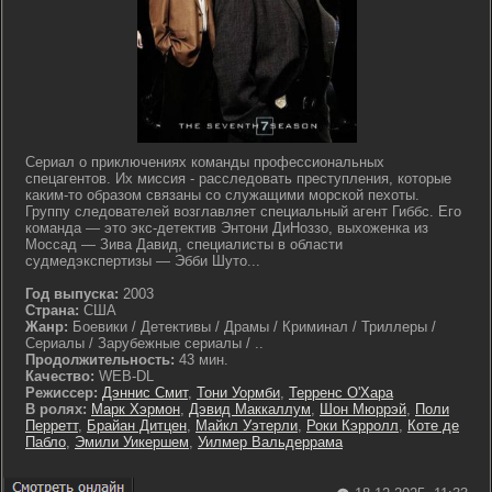
Сериал о приключениях команды профессиональных
спецагентов. Их миссия - расследовать преступления, которые
каким-то образом связаны со служащими морской пехоты.
Группу следователей возглавляет специальный агент Гиббс. Его
команда — это экс-детектив Энтони ДиНоззо, выхоженка из
Моссад — Зива Давид, специалисты в области
судмедэкспертизы — Эбби Шуто...
Год выпуска:
2003
Страна:
США
Жанр:
Боевики / Детективы / Драмы / Криминал / Триллеры /
Сериалы / Зарубежные сериалы / ..
Продолжительность:
43 мин.
Качество:
WEB-DL
Режиссер:
Дэннис Смит
,
Тони Уормби
,
Терренс О'Хара
В ролях:
Марк Хэрмон
,
Дэвид Маккаллум
,
Шон Мюррэй
,
Поли
Перретт
,
Брайан Дитцен
,
Майкл Уэтерли
,
Роки Кэрролл
,
Коте де
Пабло
,
Эмили Уикершем
,
Уилмер Вальдеррама