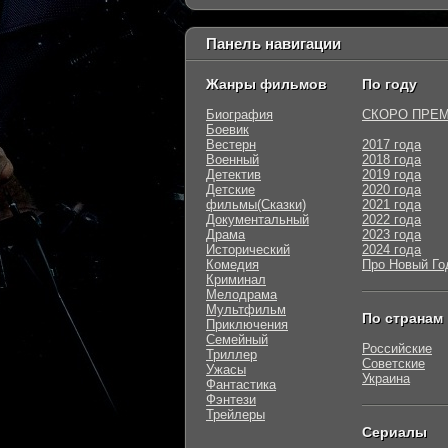
Панель навигации
Жанры фильмов
По году
Биография
СКОРО ПРЕ
Боевик
Вестерн
2017 года
Военный
2018 года
Детектив
2019 года
Детские
2020 года
фильмы(Сказки)
2021 года
Документальный
2022 года
Драма
2023 года
Исторический
2024 года
Комедия
Про Новый Го
Криминал
Мелодрама
Мультфильм
По странам
Приключения
Семейный
Российские
Триллер
Советские
Ужасы
Украина
Фантастика
Фэнтези
Трейлеры
Сериалы