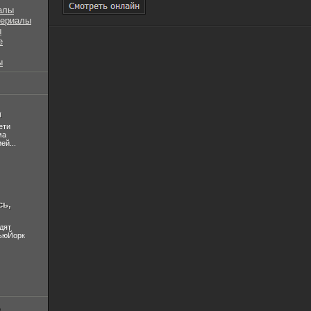
алы
сериалы
ы
е
ы
л
ети
ма
ей...
сь,
дят
НьюЙорк