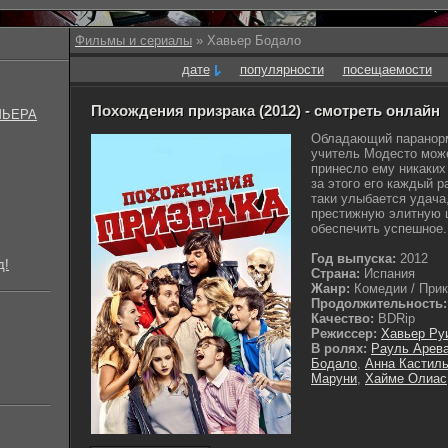
Фильмы и сериалы
» Хавьер Бодало
дате
популярности
посещаемости
Похождения призрака (2012) - смотреть онлайн
МЬЕРА
Обладающий паранор
учитель Модесто може
принесло ему никаких 
за этого его каждый 
таки улыбается удача,
престижную элитную ш
обеспечить успешное.
Год выпуска:
2012
д!
Страна:
Испания
Жанр:
Комедии / Прик
Продолжительность:
Качество:
BDRip
Режиссер:
Хавьер Ру
В ролях:
Рауль Арев
Бодало
,
Анна Кастил
Маруни
,
Хайме Олиас