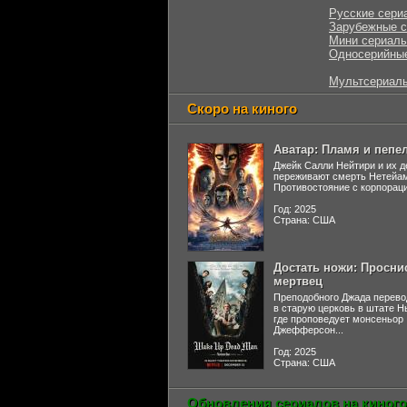
Русские сери
Зарубежные 
Мини сериал
Односерийны
Мультсериал
Скоро на киного
Аватар: Пламя и пепе
Джейк Салли Нейтири и их д
переживают смерть Нетейа
Противостояние с корпораци
Год: 2025
Страна: США
Достать ножи: Просни
мертвец
Преподобного Джада перево
в старую церковь в штате 
где проповедует монсеньор
Джефферсон...
Год: 2025
Страна: США
Обновления сериалов на киного