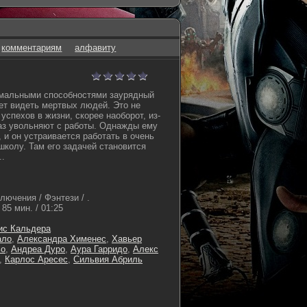
комментариям
алфавиту
мальными способностями заурядный
т видеть мертвых людей. Это не
успехов в жизни, скорее наоборот, из-
раз увольняют с работы. Однажды ему
 и он устраивается работать в очень
колу. Там его задачей становится
..
лючения / Фэнтези / .
85 мин. / 01:25
ис Кальдера
ало
,
Александра Хименес
,
Хавьер
ьо
,
Андреа Дуро
,
Аура Гарридо
,
Алекс
,
Карлос Аресес
,
Сильвия Абриль