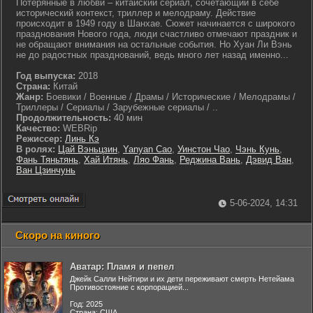
Потерянные в любви – китайский сериал, сочетающий в себе
исторический контекст, триллер и мелодраму. Действие
происходит в 1949 году в Шанхае. Сюжет начинается с широкого
празднования Нового года, люди счастливо отмечают праздник и
не обращают внимания на остальные события. Но Хуан Ли Вэнь
не до радостных празднований, ведь много лет назад именно...
Год выпуска:
2018
Страна:
Китай
Жанр:
Боевики / Военные / Драмы / Исторические / Мелодрамы /
Триллеры / Сериалы / Зарубежные сериалы / ..
Продолжительность:
40 мин
Качество:
WEBRip
Режиссер:
Линь Кэ
В ролях:
Цай Вэньцзин
,
Yanyan Cao
,
Уинстон Чао
,
Чэнь Кунь
,
Фань Тяньтянь
,
Хай Итянь
,
Ляо Фань
,
Реджина Вань
,
Дэвид Ван
,
Ван Цзинчунь
5-06-2024, 14:31
Скоро на киного
Аватар: Пламя и пепел
Джейк Салли Нейтири и их дети переживают смерть Нетейама
Противостояние с корпорацией...
Год: 2025
Страна: США