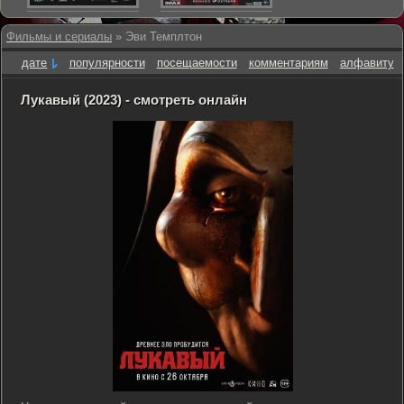
Фильмы и сериалы
» Эви Темплтон
дате
популярности
посещаемости
комментариям
алфавиту
Лукавый (2023) - смотреть онлайн