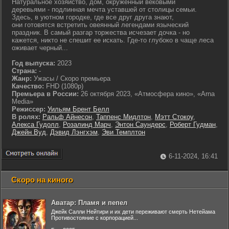
Натуральное хозяйство, дом, окруженный вековыми
деревьями - подлинная мечта уставшей от столицы семьи.
Здесь, в уютном городке, где все друг друга знают,
они готовятся встретить овеянный легендами языческий
праздник. В самый разгар торжества исчезает дочка - но
кажется, никто не спешит ее искать. Где-то глубоко в чаще леса
оживает черный...
Год выпуска:
2023
Страна:
-
Жанр:
Ужасы / Скоро премьера
Качество:
FHD (1080p)
Премьера в России:
26 октября 2023, «Атмосфера кино», «Arna
Media»
Режиссер:
Уильям Брент Белл
В ролях:
Ральф Айнесон
,
Таппенс Мидлтон
,
Мэтт Стокоу
,
Алекса Гудолл
,
Розалинд Марч
,
Энтон Саундерс
,
Роберт Гудман
,
Джейн Вуд
,
Дэвид Лэнгхэм
,
Эви Темплтон
6-11-2024, 16:41
Скоро на киного
Аватар: Пламя и пепел
Джейк Салли Нейтири и их дети переживают смерть Нетейама
Противостояние с корпорацией...