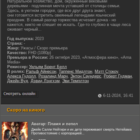
Натуральное хозяйство, дом, окруженный вековыми
деревьями - подлинная мечта уставшей от столицы семьи.
Здесь, в уютном городке, где все друг друга знают,
они готовятся встретить овеянный легендами языческий
праздник. В самый разгар торжества исчезает дочка - но
кажется, никто не спешит ее искать. Где-то глубоко в чаще леса
оживает черный...
Год выпуска:
2023
Страна:
-
Жанр:
Ужасы / Скоро премьера
Качество:
FHD (1080p)
Премьера в России:
26 октября 2023, «Атмосфера кино», «Arna
Media»
Режиссер:
Уильям Брент Белл
В ролях:
Ральф Айнесон
,
Таппенс Мидлтон
,
Мэтт Стокоу
,
Алекса Гудолл
,
Розалинд Марч
,
Энтон Саундерс
,
Роберт Гудман
,
Джейн Вуд
,
Дэвид Лэнгхэм
,
Эви Темплтон
6-11-2024, 16:41
Скоро на киного
Аватар: Пламя и пепел
Джейк Салли Нейтири и их дети переживают смерть Нетейама
Противостояние с корпорацией...