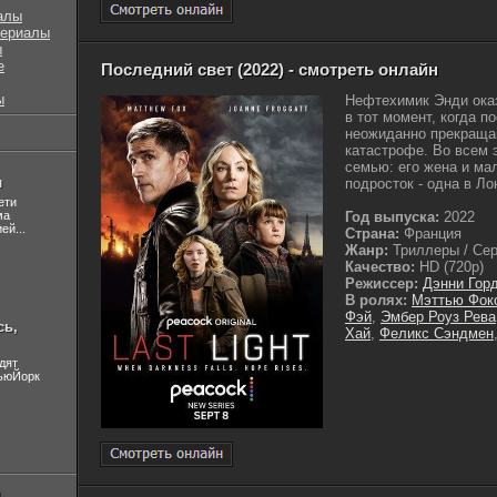
алы
сериалы
ы
е
Последний свет (2022) - смотреть онлайн
ы
Нефтехимик Энди оказ
в тот момент, когда п
неожиданно прекращаю
катастрофе. Во всем 
семью: его жена и ма
л
подросток - одна в Лон
ети
ма
Год выпуска:
2022
ей...
Страна:
Франция
Жанр:
Триллеры / Сер
Качество:
HD (720p)
Режиссер:
Дэнни Гор
В ролях:
Мэттью Фок
Фэй
,
Эмбер Роуз Рева
сь,
Хай
,
Феликс Сэндмен
дят
НьюЙорк