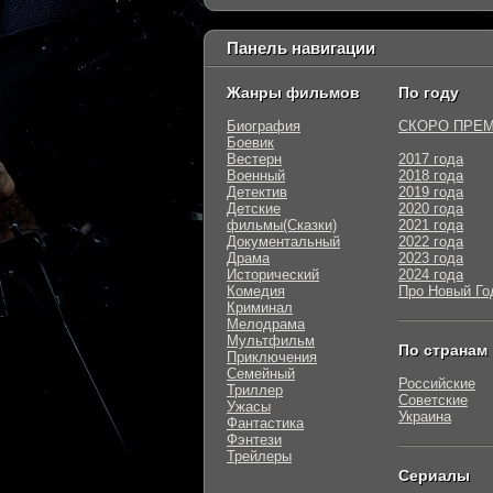
Панель навигации
Жанры фильмов
По году
Биография
СКОРО ПРЕ
Боевик
Вестерн
2017 года
Военный
2018 года
Детектив
2019 года
Детские
2020 года
фильмы(Сказки)
2021 года
Документальный
2022 года
Драма
2023 года
Исторический
2024 года
Комедия
Про Новый Го
Криминал
Мелодрама
Мультфильм
По странам
Приключения
Семейный
Российские
Триллер
Советские
Ужасы
Украина
Фантастика
Фэнтези
Трейлеры
Сериалы