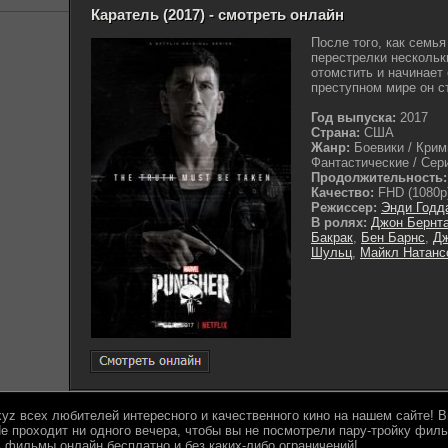
Каратель (2017) - смотреть онлайн
После того, как семь
перестрелки нескольк
отомстить и начинает 
преступном мире он ст
Год выпуска:
2017
Страна:
США
Жанр:
Боевики / Крим
Фантастические / Сер
Продолжительность:
Качество:
FHD (1080p
Режиссер:
Энди Годд
В ролях:
Джон Бернт
Бакрак
,
Бен Барнс
,
Д
Шульц
,
Майкл Натанс
.xyz всех любителей интересного и качественного кино на нашем сайте!
е проходит ни одного вечера, чтобы вы не посмотрели пару-тройку филь
 фильмы онлайн бесплатно и без каких-либо ограничений!