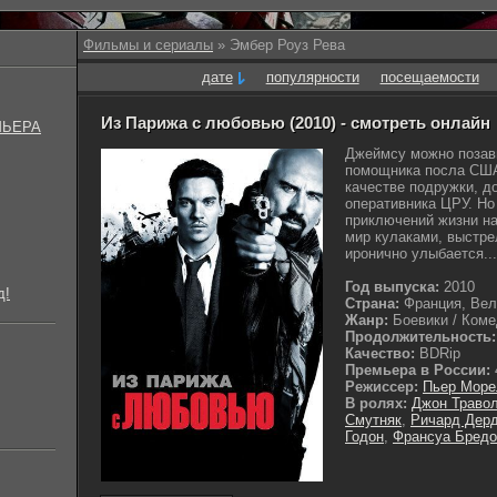
Фильмы и сериалы
» Эмбер Роуз Рева
дате
популярности
посещаемости
Из Парижа с любовью (2010) - смотреть онлайн
МЬЕРА
Джеймсу можно позав
помощника посла США
качестве подружки, д
оперативника ЦРУ. Но 
приключений жизни на
мир кулаками, выстре
иронично улыбается...
Год выпуска:
2010
д!
Страна:
Франция, Вел
Жанр:
Боевики / Комед
Продолжительность:
Качество:
BDRip
Премьера в России:
Режиссер:
Пьер Море
В ролях:
Джон Траво
Смутняк
,
Ричард Дер
Годон
,
Франсуа Бредо