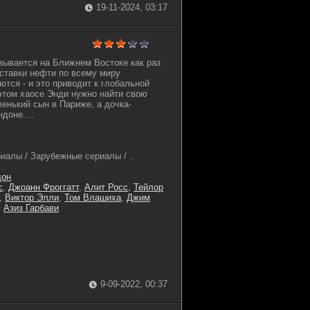
19-11-2024, 03:17
ывается на Ближнем Востоке как раз
оставки нефти по всему миру
тся - и это приводит к глобальной
этом хаосе Энди нужно найти свою
ленький сын в Париже, а дочка-
доне....
иалы / Зарубежные сериалы / ..
дон
с
,
Джоанн Фроггатт
,
Алит Росс
,
Тейлор
,
Виктор Элли
,
Том Влашиха
,
Джим
,
Азиз Гарбави
9-09-2022, 00:37