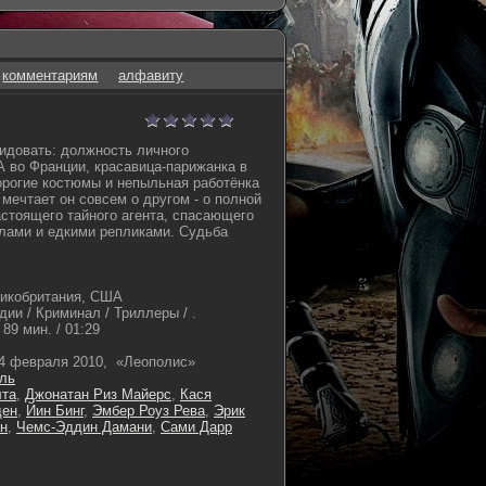
комментариям
алфавиту
идовать: должность личного
 во Франции, красавица-парижанка в
орогие костюмы и непыльная работёнка
мечтает он совсем о другом - о полной
стоящего тайного агента, спасающего
лами и едкими репликами. Судьба
икобритания, США
ии / Криминал / Триллеры / .
89 мин. / 01:29
4 февраля 2010, «Леополис»
ль
лта
,
Джонатан Риз Майерс
,
Кася
ден
,
Йин Бинг
,
Эмбер Роуз Рева
,
Эрик
н
,
Чемс-Эддин Дамани
,
Сами Дарр