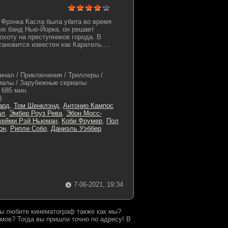
я Фрэнка Касла была убита во время
их банд Нью-Йорка, он решает
охоту на преступников города. В
ановится известен как Каратель....
инал / Приключения / Триллеры /
иалы / Зарубежные сериалы
685 мин.
)
ард
,
Том Шенклэнд
,
Антонио Кампос
ал
,
Эмбер Роуз Рева
,
Эбон Мосс-
жейми Рэй Ньюман
,
Коби Фрумер
,
Пол
он
,
Рипли Собо
,
Даниэль Уэббер
7-06-2021, 19:34
 Вы любите кинематограф также как мы?
мов? Тогда вы пришли точно по адресу! В