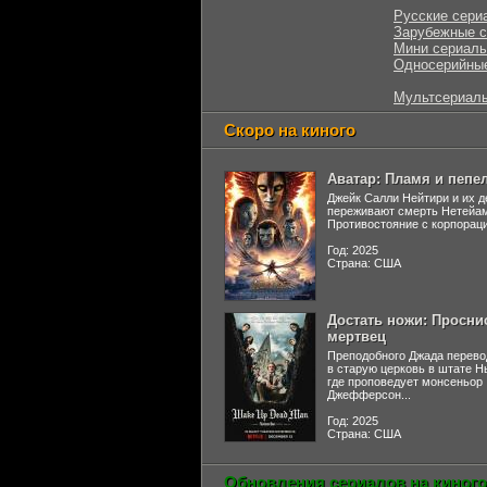
Русские сери
Зарубежные 
Мини сериал
Односерийны
Мультсериал
Скоро на киного
Аватар: Пламя и пепе
Джейк Салли Нейтири и их д
переживают смерть Нетейа
Противостояние с корпораци
Год: 2025
Страна: США
Достать ножи: Просни
мертвец
Преподобного Джада перево
в старую церковь в штате 
где проповедует монсеньор
Джефферсон...
Год: 2025
Страна: США
Обновления сериалов на киного