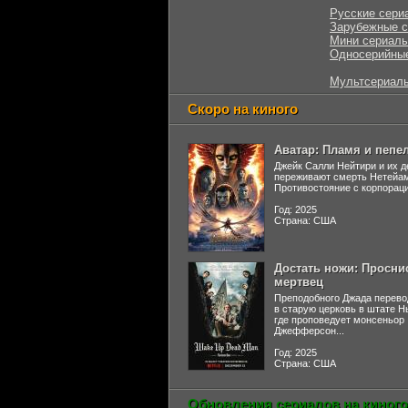
Русские сери
Зарубежные 
Мини сериал
Односерийны
Мультсериал
Скоро на киного
Аватар: Пламя и пепе
Джейк Салли Нейтири и их д
переживают смерть Нетейа
Противостояние с корпораци
Год: 2025
Страна: США
Достать ножи: Просни
мертвец
Преподобного Джада перево
в старую церковь в штате 
где проповедует монсеньор
Джефферсон...
Год: 2025
Страна: США
Обновления сериалов на киного