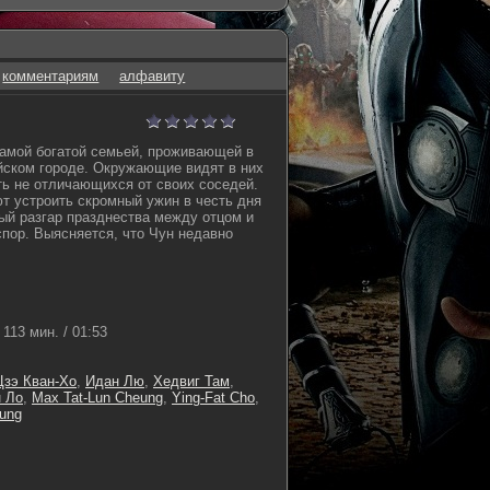
комментариям
алфавиту
амой богатой семьей, проживающей в
ском городе. Окружающие видят в них
ь не отличающихся от своих соседей.
 устроить скромный ужин в честь дня
ый разгар празднества между отцом и
пор. Выясняется, что Чун недавно
113 мин. / 01:53
Цзэ Кван-Хо
,
Идан Лю
,
Хедвиг Там
,
 Ло
,
Max Tat-Lun Cheung
,
Ying-Fat Cho
,
Fung