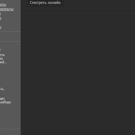
алы
сериалы
ы
е
ы
л
ети
ма
ей...
сь,
дят
НьюЙорк