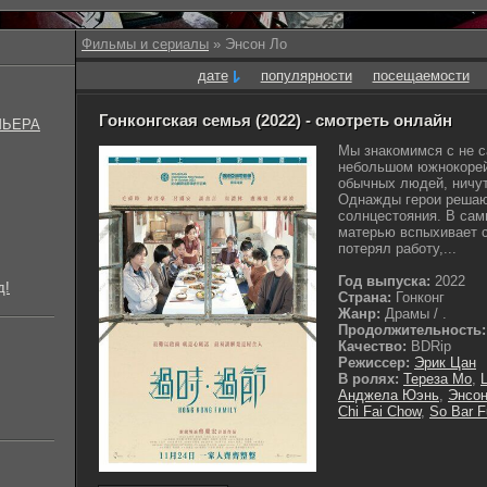
Фильмы и сериалы
» Энсон Ло
дате
популярности
посещаемости
Гонконгская семья (2022) - смотреть онлайн
МЬЕРА
Мы знакомимся с не с
небольшом южнокорей
обычных людей, ничут
Однажды герои решают
солнцестояния. В сам
матерью вспыхивает с
потерял работу,...
Год выпуска:
2022
д!
Страна:
Гонконг
Жанр:
Драмы / .
Продолжительность:
Качество:
BDRip
Режиссер:
Эрик Цан
В ролях:
Тереза Мо
,
Анджела Юэнь
,
Энсон
Chi Fai Chow
,
So Bar 