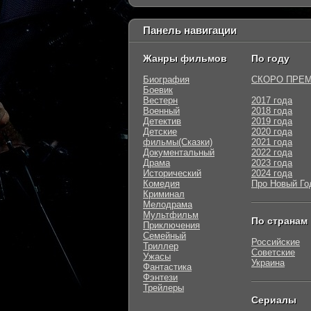
Панель навигации
Жанры фильмов
По году
Биография
СКОРО ПРЕ
Боевик
Вестерн
2017 года
Военный
2018 года
Детектив
2019 года
Детские
2020 года
фильмы(Сказки)
2021 года
Документальный
2022 года
Драма
2023 года
Исторический
2024 года
Комедия
Про Новый Го
Криминал
Мелодрама
Мультфильм
По странам
Приключения
Семейный
Российские
Триллер
Советские
Ужасы
Украина
Фантастика
Фэнтези
Трейлеры
Сериалы