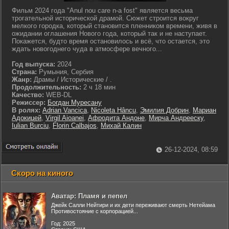
Фильм 2024 года "Anul nou care n-a fost" является весьма
трогательной исторической драмой. Сюжет строится вокруг
мелкого городка, который становится пленником времени, живя в
ожидании оглашения Нового года, который так и не наступает.
Покажется, будто время остановилось и всё, что остается, это
ждать новогоднего чуда в атмосфере вечного...
Год выпуска:
2024
Страна:
Румыния, Сербия
Жанр:
Драмы / Исторические / .
Продолжительность:
2 ч 18 мин
Качество:
WEB-DL
Режиссер:
Богдан Муресану
В ролях:
Adrian Vancica
,
Nicoleta Hâncu
,
Эмилия Добрин
,
Мариан
Адокицей
,
Virgil Aioanei
,
Афродита Андоне
,
Мирча Андрееску
,
Iulian Burciu
,
Florin Calbajos
,
Михай Калин
26-12-2024, 08:59
Скоро на киного
Аватар: Пламя и пепел
Джейк Салли Нейтири и их дети переживают смерть Нетейама
Противостояние с корпорацией...
Год: 2025