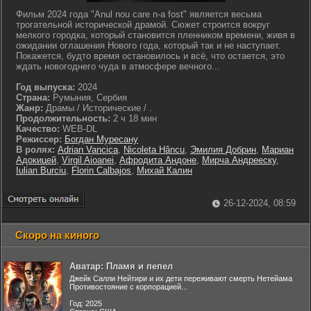
Фильм 2024 года "Anul nou care n-a fost" является весьма
трогательной исторической драмой. Сюжет строится вокруг
мелкого городка, который становится пленником времени, живя в
ожидании оглашения Нового года, который так и не наступает.
Покажется, будто время остановилось и всё, что остается, это
ждать новогоднего чуда в атмосфере вечного...
Год выпуска:
2024
Страна:
Румыния, Сербия
Жанр:
Драмы / Исторические / .
Продолжительность:
2 ч 18 мин
Качество:
WEB-DL
Режиссер:
Богдан Муресану
В ролях:
Adrian Vancica
,
Nicoleta Hâncu
,
Эмилия Добрин
,
Мариан
Адокицей
,
Virgil Aioanei
,
Афродита Андоне
,
Мирча Андрееску
,
Iulian Burciu
,
Florin Calbajos
,
Михай Калин
26-12-2024, 08:59
Скоро на киного
Аватар: Пламя и пепел
Джейк Салли Нейтири и их дети переживают смерть Нетейама
Противостояние с корпорацией...
Год: 2025