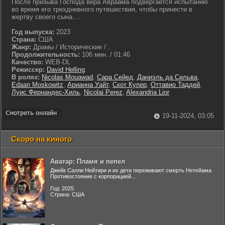
После призыва Господа вера Авраама подвергается испытанию
во время его трехдневного путешествия, чтобы принести в
жертву своего сына....
Год выпуска:
2023
Страна:
США
Жанр:
Драмы / Исторические / .
Продолжительность:
106 мин. / 01:46
Качество:
WEB-DL
Режиссер:
David Helling
В ролях:
Nicolas Mouawad
,
Сара Сейед
,
Даниэль да Сильва
,
Edaan Moskowitz
,
Арианна Уайт
,
Скот Купер
,
Оттавио Таддей
,
Луис Фернандес-Хиль
,
Nicolai Perez
,
Alexandria Lior
19-11-2024, 03:05
Скоро на киного
Аватар: Пламя и пепел
Джейк Салли Нейтири и их дети переживают смерть Нетейама
Противостояние с корпорацией...
Год: 2025
Страна: США