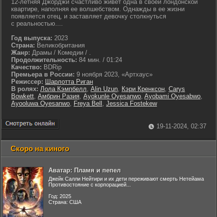
12-летняя Джорджи счастливо живет одна в своей лондонской
квартире, наполняя ее волшебством. Однажды в ее жизни
появляется отец, и заставляет девочку столкнуться
с реальностью....
Год выпуска:
2023
Страна:
Великобритания
Жанр:
Драмы / Комедии / .
Продолжительность:
84 мин. / 01:24
Качество:
BDRip
Премьера в России:
9 ноября 2023, «Артхаус»
Режиссер:
Шарлотта Риган
В ролях:
Лола Кэмпбелл
,
Alin Uzun
,
Кэри Кренксон
,
Carys
Bowkett
,
Амбрин Разия
,
Ayokunle Oyesanwo
,
Ayobami Oyesabwo
,
Ayooluwa Oyesanwo
,
Freya Bell
,
Jessica Fostekew
19-11-2024, 02:37
Скоро на киного
Аватар: Пламя и пепел
Джейк Салли Нейтири и их дети переживают смерть Нетейама
Противостояние с корпорацией...
Год: 2025
Страна: США