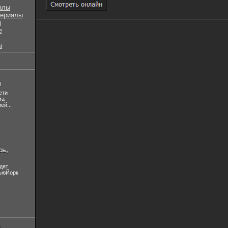
алы
сериалы
ы
е
ы
л
ети
ма
ей...
сь,
дят
НьюЙорк