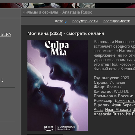
Фильмы и сериалы
» Anastasia Russo
дате
популярности
посещаемости
Моя вина (2023) - смотреть онлайн
МЬЕРА
Рафаэла и Ноа перее
встречает сводного бр
знакомится с Николас
напряжение, но их от
угрозы из анонимных 
это отец Ноа, которы
бывший возлюбленный 
Год выпуска:
2023
д!
Страна:
Испания
Жанр:
Драмы / .
Качество:
WEB-DL
Премьера в России:
Режиссер:
Доминго Г
В ролях:
Фран Беренг
Асас
,
Иван Массаге
,
Anastasia Russo
,
Ив Р