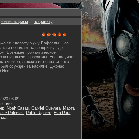
комментариям
алфавиту
зжают к новому мужу Рафаэлы. Ноа
ата и попадает на вечеринку, где
ом. Возникает романтическое
ношения имеют проблемы. Ноа получает
источников, а позже выясняется, что
й был осужден за насилие. Джонас,
Ноа,...
2023-06-09
онсалес
ер
,
Noah Casas
,
Gabriel Guevara
,
Марта
Jose Palacios
,
Pablo Riguero
,
Eva Ruiz
,
айан