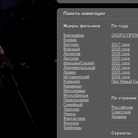
Панель навигации
Жанры фильмов
По году
Биография
СКОРО ПРЕ
Боевик
Вестерн
2017 года
Военный
2018 года
Детектив
2019 года
Детские
2020 года
фильмы(Сказки)
2021 года
Документальный
2022 года
Драма
2023 года
Исторический
2024 года
Комедия
Про Новый Го
Криминал
Мелодрама
Мультфильм
По странам
Приключения
Семейный
Российские
Триллер
Советские
Ужасы
Украина
Фантастика
Фэнтези
Трейлеры
Сериалы