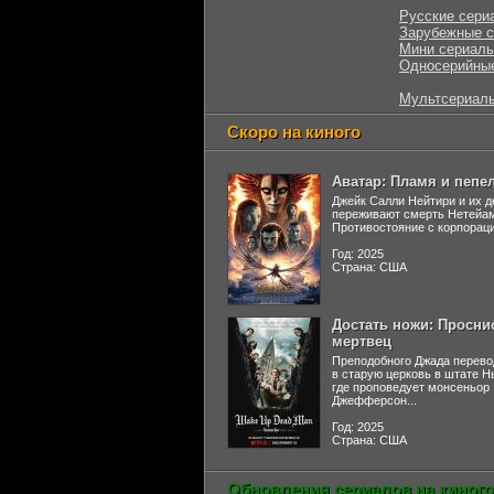
Русские сери
Зарубежные 
Мини сериал
Односерийны
Мультсериал
Скоро на киного
Аватар: Пламя и пепе
Джейк Салли Нейтири и их д
переживают смерть Нетейа
Противостояние с корпораци
Год: 2025
Страна: США
Достать ножи: Просни
мертвец
Преподобного Джада перево
в старую церковь в штате 
где проповедует монсеньор
Джефферсон...
Год: 2025
Страна: США
Обновления сериалов на киного