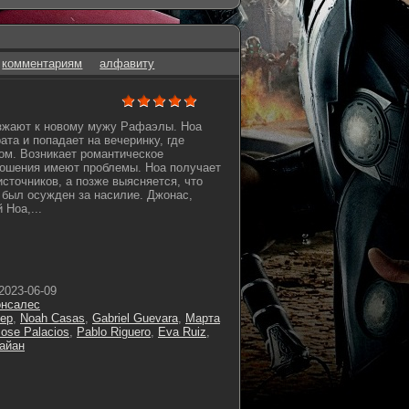
комментариям
алфавиту
зжают к новому мужу Рафаэлы. Ноа
ата и попадает на вечеринку, где
ом. Возникает романтическое
ношения имеют проблемы. Ноа получает
источников, а позже выясняется, что
й был осужден за насилие. Джонас,
Ноа,...
2023-06-09
онсалес
ер
,
Noah Casas
,
Gabriel Guevara
,
Марта
Jose Palacios
,
Pablo Riguero
,
Eva Ruiz
,
айан