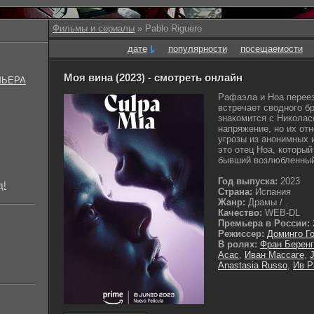
Фильмы и сериалы
» Pablo Riguero
дате
популярности
посещаемости
Моя вина (2023) - смотреть онлайн
МЬЕРА
Рафаэла и Ноа перее
встречает сводного бр
знакомится с Николас
напряжение, но их от
угрозы из анонимных 
это отец Ноа, которы
бывший возлюбленный 
Год выпуска:
2023
д!
Страна:
Испания
Жанр:
Драмы / .
Качество:
WEB-DL
Премьера в России:
Режиссер:
Доминго Г
В ролях:
Фран Беренг
Асас
,
Иван Массаге
,
Anastasia Russo
,
Ив Р