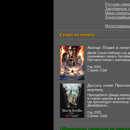
Русские сери
Зарубежные 
Мини сериал
Односерийны
Мультсериал
Скоро на киного
Аватар: Пламя и пепе
Джейк Салли Нейтири и их д
переживают смерть Нетейа
Противостояние с корпораци
Год: 2025
Страна: США
Достать ножи: Просни
мертвец
Преподобного Джада перево
в старую церковь в штате 
где проповедует монсеньор
Джефферсон...
Год: 2025
Страна: США
Обновления сериалов на киного