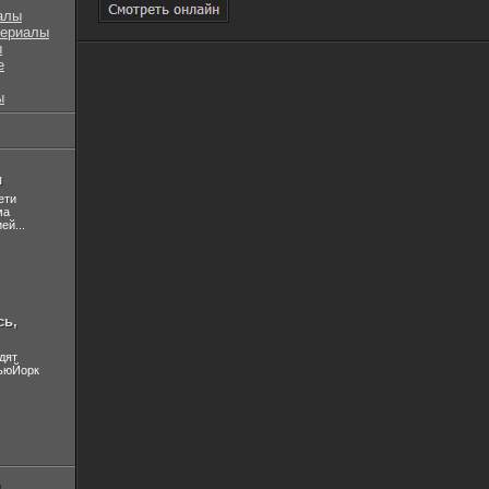
алы
сериалы
ы
е
ы
л
ети
ма
ей...
сь,
дят
НьюЙорк