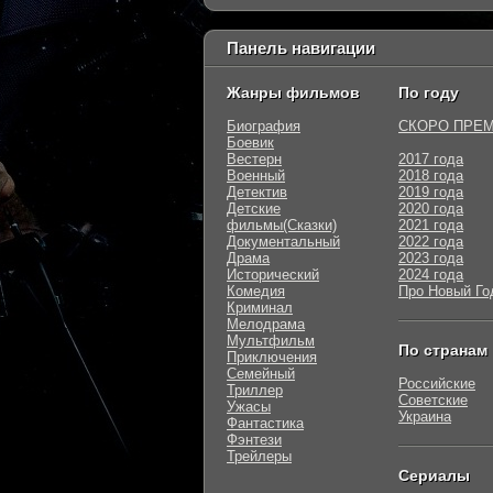
Панель навигации
Жанры фильмов
По году
Биография
СКОРО ПРЕ
Боевик
Вестерн
2017 года
Военный
2018 года
Детектив
2019 года
Детские
2020 года
фильмы(Сказки)
2021 года
Документальный
2022 года
Драма
2023 года
Исторический
2024 года
Комедия
Про Новый Го
Криминал
Мелодрама
Мультфильм
По странам
Приключения
Семейный
Российские
Триллер
Советские
Ужасы
Украина
Фантастика
Фэнтези
Трейлеры
Сериалы