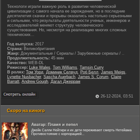
Технологи играли важную роль в развитии человеческой
цивилизации с самого начала ее зарождения, но в последние
десятилетия скачки и прорывы оказались настолько серьезными
и сильными, что результаты деятельности ученых, инженеров и
исследователей меняют структуру человеческого
существования. Но, несмотря на реализацию многих сложных
технических...
Год выпуска:
2017
Страна:
Великобритания
Жанр:
Документальные / Сериалы / Зарубежные сериалы / ..
Продолжительность:
45 мин
Качество:
WEB-DL
Режиссер:
Luke Wales
,
Tom Williams
,
Tamsin Curry
В ролях:
Том Уорд
,
Доминик Селвуд
,
Роб Белл
,
James Meigs
,
Lynette Nusbacher
,
Sascha Auerbach
,
James S. Corum
,
Claire
Barratt
,
Andrew Gough
,
Дагал Джеррам
26-12-2024, 03:51
Скоро на киного
Аватар: Пламя и пепел
Джейк Салли Нейтири и их дети переживают смерть Нетейама
Противостояние с корпорацией...