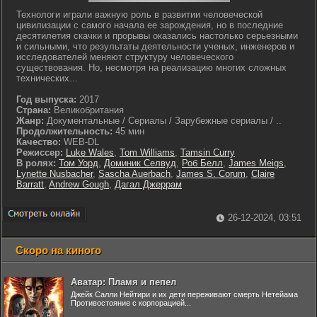
Технологи играли важную роль в развитии человеческой
цивилизации с самого начала ее зарождения, но в последние
десятилетия скачки и прорывы оказались настолько серьезными
и сильными, что результаты деятельности ученых, инженеров и
исследователей меняют структуру человеческого
существования. Но, несмотря на реализацию многих сложных
технических...
Год выпуска:
2017
Страна:
Великобритания
Жанр:
Документальные / Сериалы / Зарубежные сериалы / ..
Продолжительность:
45 мин
Качество:
WEB-DL
Режиссер:
Luke Wales
,
Tom Williams
,
Tamsin Curry
В ролях:
Том Уорд
,
Доминик Селвуд
,
Роб Белл
,
James Meigs
,
Lynette Nusbacher
,
Sascha Auerbach
,
James S. Corum
,
Claire
Barratt
,
Andrew Gough
,
Дагал Джеррам
26-12-2024, 03:51
Скоро на киного
Аватар: Пламя и пепел
Джейк Салли Нейтири и их дети переживают смерть Нетейама
Противостояние с корпорацией...