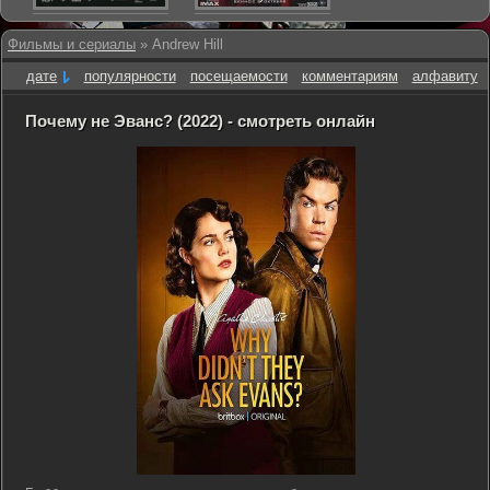
Фильмы и сериалы
» Andrew Hill
дате
популярности
посещаемости
комментариям
алфавиту
Почему не Эванс? (2022) - смотреть онлайн