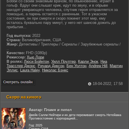
Бобби со своим знакомым врачом, по обыкновению, играет в
гольф. Вдруг они слышат крик, идут по звуку, и в обрыве
находят умирающего человека, спутник героя отправляется за
помощью, а парень остается с раненным. Тот в ужасном
состояния, он при смерти и скоро покинет этот мир, ему
осталось буквально пару минут, у него нет шансов дожить до
прибытия...
Год выпуска:
2022
Страна:
Великобритания, США
Жанр:
Детективы / Триллеры / Сериалы / Зарубежные сериалы /
..
Качество:
FHD (1080p)
Режиссер:
Хью Лори
В ролях:
Люси Бойнтон
,
Уилл Поултер
,
Карли Энок
,
Ниа
Трасслер Джонс
,
Ричард Диксон
,
Бен Уолтон
,
Andrew Hill
,
Мартин
Эллис
,
Laura Haley
,
Николас Бэнкс
18-04-2022, 17:58
Скоро на киного
Аватар: Пламя и пепел
Джейк Салли Нейтири и их дети переживают смерть Нетейама
Противостояние с корпорацией...
Год: 2025
Страна: США