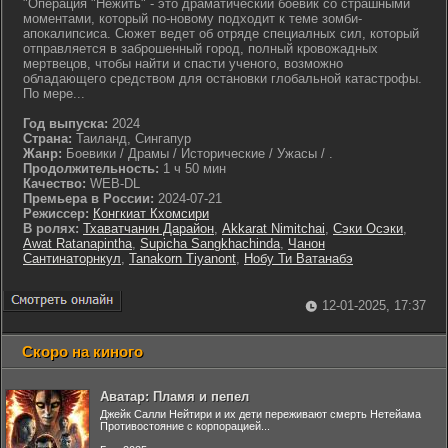
"Операция "Нежить" - это драматический боевик со страшными
моментами, который по-новому подходит к теме зомби-
апокалипсиса. Сюжет ведет об отряде специалных сил, который
отправляется в заброшенный город, полный кровожадных
мертвецов, чтобы найти и спасти ученого, возможно
обладающего средством для остановки глобальной катастрофы.
По мере...
Год выпуска:
2024
Страна:
Таиланд, Сингапур
Жанр:
Боевики / Драмы / Исторические / Ужасы / .
Продолжительность:
1 ч 50 мин
Качество:
WEB-DL
Премьера в России:
2024-07-21
Режиссер:
Конгкиат Кхомсири
В ролях:
Тхаватчанин Дарайон
,
Akkarat Nimitchai
,
Сэки Осэки
,
Awat Ratanapintha
,
Supicha Sangkhachinda
,
Чанон
Сантинаторнкул
,
Tanakorn Tiyanont
,
Нобу Ти Ватанабэ
12-01-2025, 17:37
Скоро на киного
Аватар: Пламя и пепел
Джейк Салли Нейтири и их дети переживают смерть Нетейама
Противостояние с корпорацией...