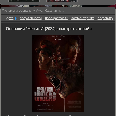
Фильмы и сериалы
» Awat Ratanapintha
дате
популярности
посещаемости
комментариям
алфавиту
Операция "Нежить" (2024) - смотреть онлайн